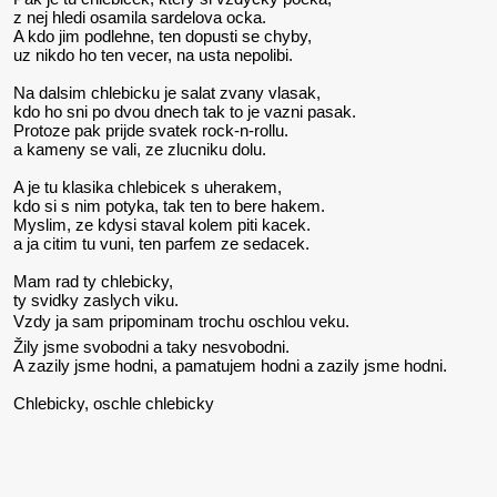
z nej hledi osamila sardelova ocka.
A kdo jim podlehne, ten dopusti se chyby,
uz nikdo ho ten vecer, na usta nepolibi.
Na dalsim chlebicku je salat zvany vlasak,
kdo ho sni po dvou dnech tak to je vazni pasak.
Protoze pak prijde svatek rock-n-rollu.
a kameny se vali, ze zlucniku dolu.
A je tu klasika chlebicek s uherakem,
kdo si s nim potyka, tak ten to bere hakem.
Myslim, ze kdysi staval kolem piti kacek.
a ja citim tu vuni, ten parfem ze sedacek.
Mam rad ty chlebicky,
ty svidky zaslych viku.
Vzdy ja sam pripominam trochu oschlou veku.
Žily jsme svobodni a taky nesvobodni.
A zazily jsme hodni, a pamatujem hodni a zazily jsme hodni.
Chlebicky, oschle chlebicky