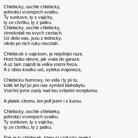
Chlebicky, oschle chlebicky,
pohrobci vcerejsich svatku.
Ty sunkove, ty s vajicky,
ty ze ctvrtku, ty z patku.
Chlebicky, oschle chlebicky,
ztroskotali na svych cestach.
Uz delsi eas, jsou z lednicky,
nikdo po nich ruku nevztah.
Chlebicek s vajickem, je nejsilnijsi raze.
Host hubu otevre, jak vrata do garaze.
A uz tam zajizdi ta velka snizni freza.
A z obou koutku ust, vyteka majoneza.
Chlebicku humrovy, no vida i ty jsi tu,
kolik let byl jsi pro nas symbol blahobytu.
Vsichni jsme zasly nad tou zvlastni recepturou.
A platek citronu, ten jedl jsem i s kurou.
Chlebicky, oschle chlebieky,
pohrobci vcerejsich svatku.
Ty sunkove, ty s vajicky,
ty ze ctvrtku, ty z patku.
Pak je tu chlebicek, ktery si vzdycky poeka,