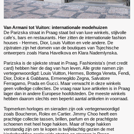
Van Armani tot Vuiton: internationale modehuizen
De Parizska straat in Praag staat bol van luxe winkels, stijlvolle
cafe's, bars en restaurants. Hier zitten de internationale fashion
houses - Hermes, Dior, Louis Vuitton en vele andere. De
zijstraten zijn het domein van de boutiques van Tsjechische
ontwerpers zoals Hana Havelkova en Klara Nademlynska.
Parizska is de sjiekste straat in Praag. Fashionista's (met credit
card) hebben hier de dag van hun leven. Alle grote namen zijn
vertegenwoordigd: Louis Vuitton, Hermes, Bottega Veneta, Fendi,
Dior, Dolce & Gabbana, Ermenegildo Zegna, Salvatore
Ferragamo, Prada en Gucci. Maar verwacht in deze winkels
geen volledige collecties. De vraag naar luxe artikelen is in Praag
lager dan in andere Europese hoofdsteden. De meeste winkels
hebben daarom slechts een beperkt aantal artikelen in voorraad.
Topmerken horloges en sieraden zijn ook vertegenwoordigd
zoals Boucheron, Rolex en Cartier. Jimmy Choo heeft een
prachtige collectie tassen, brillen, parfum en de prachtigste
schoenen met heel hoge hakken. Maar of hoge hakken
verstandig zijn om te kopen is twijfelachtig gezien de met