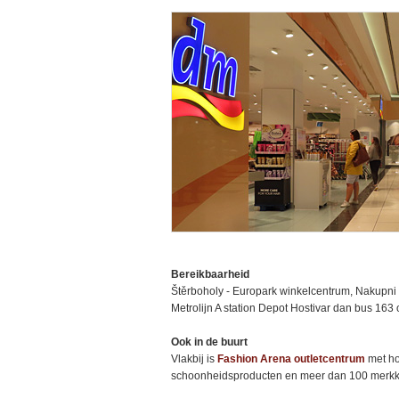
Bereikbaarheid
Štěrboholy - Europark winkelcentrum, Nakupni
Metrolijn A station Depot Hostivar dan bus 163 o
Ook in de buurt
Vlakbij is
Fashion Arena outletcentrum
met h
schoonheidsproducten en meer dan 100 merkk