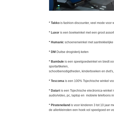
* Takko
is fashion-discounter, veel mode voor 
* Luxor
is een boekwinkel met een groot assort
* Humanic
schoenenwinkel met aantrekkelijke 
* DM
Duitse drogisterij-keten
* Bambule
is een speelgoedwinkel en biedt oo
sportartikelen,
schoolbenodigdheden, kinderboeken en dvd's,
* Tescoma
is een 100% Tsjechische winkel vo
* Datart
is een Tsjechische electronica-winkel
audio/video, pc, laptop en mobiele telefoons in
* Pirateneiland
is voor kinderen 3 tot 10 jaar m
de allerkleinsten een hoek vol speelgoed en vo