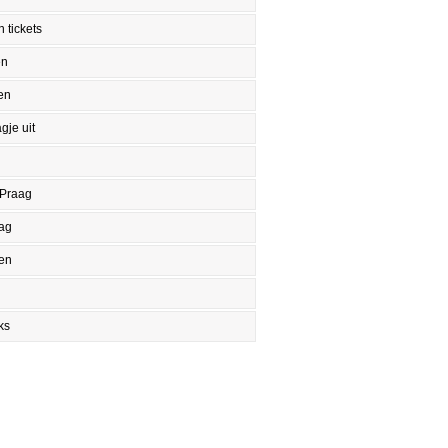
 tickets
en
en
gje uit
 Praag
aag
en
ks