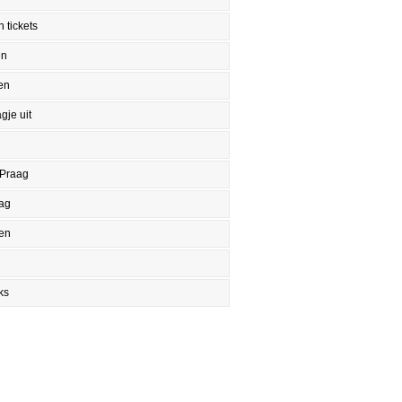
 tickets
en
en
gje uit
 Praag
aag
en
ks