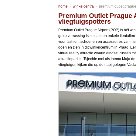
home
»
winkelcentra
»
premium outlet prague 
Premium Outlet Prague A
vliegtuigspotters
Premium Outlet Prague Airport (POP) is hét wi
grote verrassing is niet alleen enkele tientalle
voor fashion, schoenen en accessoires van merk
doen en zien in dit winkelcentrum in Praag. Ee
virtual reality attractie waarin dinosaurussen 
attractiepark in Tsjechie met als thema Maja de 
vliegtuigen kijken die op de nabijgelegen Vacla