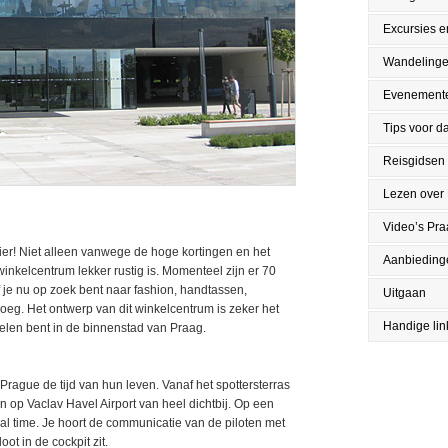
Excursies en
Wandeling
Evenement
Tips voor da
Reisgidsen
Lezen over
Video’s Pr
er! Niet alleen vanwege de hoge kortingen en het
Aanbieding
nkelcentrum lekker rustig is. Momenteel zijn er 70
je nu op zoek bent naar fashion, handtassen,
Uitgaan
noeg. Het ontwerp van dit winkelcentrum is zeker het
Handige lin
kelen bent in de binnenstad van Praag.
Prague de tijd van hun leven. Vanaf het spottersterras
en op Vaclav Havel Airport van heel dichtbij. Op een
real time. Je hoort de communicatie van de piloten met
oot in de cockpit zit.