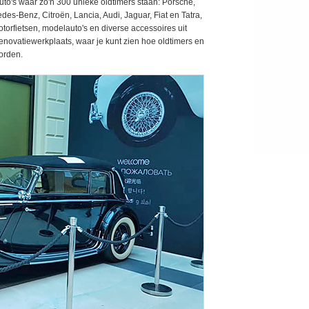
uto's waar zo'n 300 unieke oldtimers staan: Porsche,
es-Benz, Citroën, Lancia, Audi, Jaguar, Fiat en Tatra,
orfietsen, modelauto's en diverse accessoires uit
renovatiewerkplaats, waar je kunt zien hoe oldtimers en
orden.