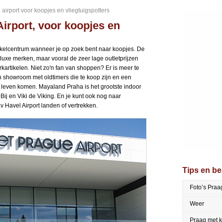
airport voor koopjes en vliegtuigspotters
irport, voor koopjes en
nkelcentrum wanneer je op zoek bent naar koopjes. De
n luxe merken, maar vooral de zeer lage outletprijzen
artikelen. Niet zo'n fan van shoppen? Er is meer te
n showroom met oldtimers die te koop zijn en een
tot leven komen. Mayaland Praha is het grootste indoor
Bij en Viki de Viking. En je kunt ook nog naar
v Havel Airport landen of vertrekken.
Tips en b
Foto’s Praa
Weer
Praag met 