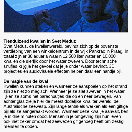
Tienduizend kwallen in Svet Meduz
Svet Medus, de kwallenwereld, bevindt zich op de bovenste
verdieping van een winkelcentrum in de wijk Pankrac in Praag. In
totaal zijn er 38 aquaria waarin 12.500 liter water en 10.000
kwallen die sierlijk door het water zweven. Door technische
snufjes krijg je het gevoel dat je je onder water bevindt. 3D
projecties en audiovisuele effecten helpen daar een handje bij.
De magie van de kwal
Kwallen kunnen steken en wanneer ze aanspoelen op het strand
zijn ze niet zo magisch. Wanneer je ze ziet zweven in het water
lijken ze soms net parachuutjes die op en neer bewegen. Van
achter glas zie je hier de meest dodelijke kwal ter wereld: de
Australische zeewesp. Zijn lange tentakels werken als een giftige
pijl als ze aangeraakt worden. Wanneer deze kwal je aanvalt, ben
je in drie minuten dood. Mensen in je omgeving zijn hun leven
ook niet zeker omdat het zeewezen gif genoeg heeft om zestig
mensen te doden.