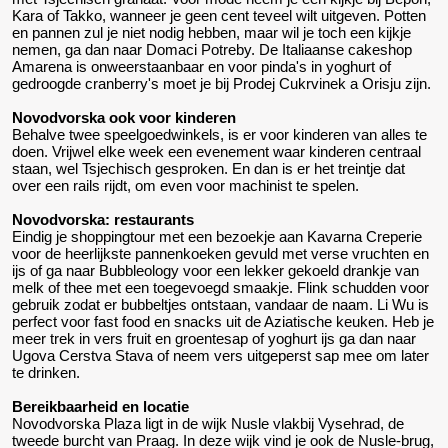
Kara of Takko, wanneer je geen cent teveel wilt uitgeven. Potten
en pannen zul je niet nodig hebben, maar wil je toch een kijkje
nemen, ga dan naar Domaci Potreby. De Italiaanse cakeshop
Amarena is onweerstaanbaar en voor pinda's in yoghurt of
gedroogde cranberry's moet je bij Prodej Cukrvinek a Orisju zijn.
Novodvorska ook voor kinderen
Behalve twee speelgoedwinkels, is er voor kinderen van alles te
doen. Vrijwel elke week een evenement waar kinderen centraal
staan, wel Tsjechisch gesproken. En dan is er het treintje dat
over een rails rijdt, om even voor machinist te spelen.
Novodvorska: restaurants
Eindig je shoppingtour met een bezoekje aan Kavarna Creperie
voor de heerlijkste pannenkoeken gevuld met verse vruchten en
ijs of ga naar Bubbleology voor een lekker gekoeld drankje van
melk of thee met een toegevoegd smaakje. Flink schudden voor
gebruik zodat er bubbeltjes ontstaan, vandaar de naam. Li Wu is
perfect voor fast food en snacks uit de Aziatische keuken. Heb je
meer trek in vers fruit en groentesap of yoghurt ijs ga dan naar
Ugova Cerstva Stava of neem vers uitgeperst sap mee om later
te drinken.
Bereikbaarheid en locatie
Novodvorska Plaza ligt in de wijk Nusle vlakbij Vysehrad, de
tweede burcht van Praag. In deze wijk vind je ook de Nusle-brug,