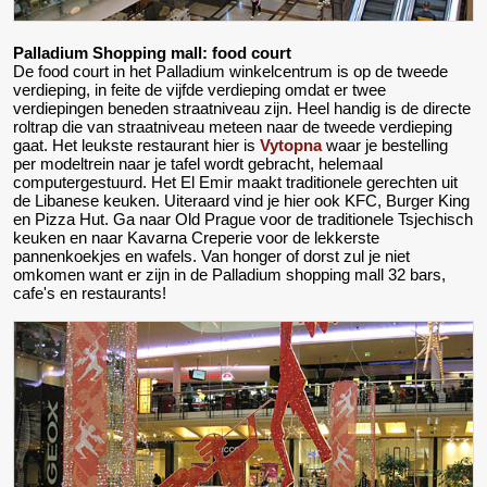
Palladium Shopping mall: food court
De food court in het Palladium winkelcentrum is op de tweede
verdieping, in feite de vijfde verdieping omdat er twee
verdiepingen beneden straatniveau zijn. Heel handig is de directe
roltrap die van straatniveau meteen naar de tweede verdieping
gaat. Het leukste restaurant hier is
Vytopna
waar je bestelling
per modeltrein naar je tafel wordt gebracht, helemaal
computergestuurd. Het El Emir maakt traditionele gerechten uit
de Libanese keuken. Uiteraard vind je hier ook KFC, Burger King
en Pizza Hut. Ga naar Old Prague voor de traditionele Tsjechisch
keuken en naar Kavarna Creperie voor de lekkerste
pannenkoekjes en wafels. Van honger of dorst zul je niet
omkomen want er zijn in de Palladium shopping mall 32 bars,
cafe's en restaurants!