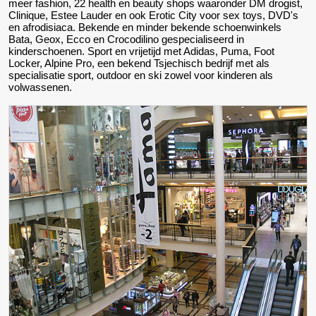
meer fashion, 22 health en beauty shops waaronder DM drogist,
Clinique, Estee Lauder en ook Erotic City voor sex toys, DVD's
en afrodisiaca. Bekende en minder bekende schoenwinkels
Bata, Geox, Ecco en Crocodilino gespecialiseerd in
kinderschoenen. Sport en vrijetijd met Adidas, Puma, Foot
Locker, Alpine Pro, een bekend Tsjechisch bedrijf met als
specialisatie sport, outdoor en ski zowel voor kinderen als
volwassenen.