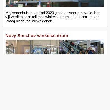
Maj warenhuis is tot eind 2023 gesloten voor renovatie. Het
vijf verdiepingen tellende winkelcentrum in het centrum van
Praag biedt veel winkelgenot:..
Novy Smichov winkelcentrum
Novy Smichov winkelcentrum in Praag is vooral populair bij
Tsjechen. Buitenlanders zul je er niet zo veel tegenkomen. Dit
winkelcentrum is de..
Sestka Shopping Mall