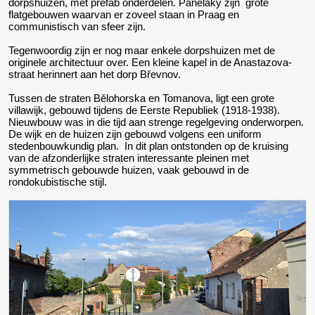
dorpshuizen, met prefab onderdelen. Panelaky zijn grote
flatgebouwen waarvan er zoveel staan in Praag en
communistisch van sfeer zijn.
Tegenwoordig zijn er nog maar enkele dorpshuizen met de
originele architectuur over. Een kleine kapel in de Anastazova-
straat herinnert aan het dorp Břevnov.
Tussen de straten Bělohorska en Tomanova, ligt een grote
villawijk, gebouwd tijdens de Eerste Republiek (1918-1938).
Nieuwbouw was in die tijd aan strenge regelgeving onderworpen.
De wijk en de huizen zijn gebouwd volgens een uniform
stedenbouwkundig plan.
In dit plan ontstonden op de kruising
van de afzonderlijke straten interessante pleinen met
symmetrisch gebouwde huizen, vaak gebouwd in de
rondokubistische stijl.