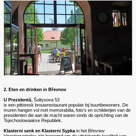
2. Eten en drinken in Břevnov
U Prezidentů,
Šultysova 53
is een pittoresk brouwrestaurant populair bij buurtbewoners. De
muren hangen vol met memorabilia, foto's en schilderijen van de
presidenten die aan de macht waren sinds de oprichting van de
Tsjechoslowaakse Republiek.
Klasterni senk en Klasterni Sypka
in het Břevnov
kloostercomplex zijn beroemd om de uitstekende kwaliteit van