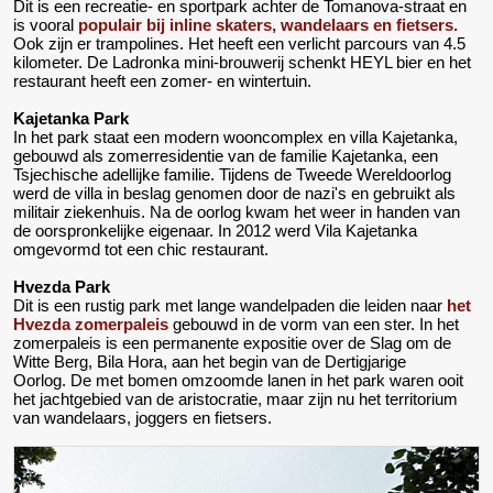
Dit is een recreatie- en sportpark achter de Tomanova-straat en
is vooral
populair bij inline skaters, wandelaars en fietsers.
Ook zijn er trampolines. Het heeft een verlicht parcours van 4.5
kilometer. De Ladronka mini-brouwerij schenkt HEYL bier en het
restaurant heeft een zomer- en wintertuin.
Kajetanka Park
In het park staat een modern wooncomplex en villa Kajetanka,
gebouwd als zomerresidentie van de familie Kajetanka, een
Tsjechische adellijke familie. Tijdens de Tweede Wereldoorlog
werd de villa in beslag genomen door de nazi's en gebruikt als
militair ziekenhuis. Na de oorlog kwam het weer in handen van
de oorspronkelijke eigenaar. In 2012 werd Vila Kajetanka
omgevormd tot een chic restaurant.
Hvezda Park
Dit is een rustig park met lange wandelpaden die leiden naar
het
Hvezda zomerpaleis
gebouwd in de vorm van een ster. In het
zomerpaleis is een permanente expositie over de Slag om de
Witte Berg, Bila Hora, aan het begin van de Dertigjarige
Oorlog. De met bomen omzoomde lanen in het park waren ooit
het jachtgebied van de aristocratie, maar zijn nu het territorium
van wandelaars, joggers en fietsers.