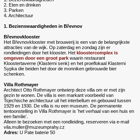
2. Eten en drinken
3. Parken
4. Architectuur
1. Bezienswaardigheden in Břevnov
Břevnovklooster
Het Břevnovklooster met brouwerij is een van de belangrijkste
attracties van de wijk. Op zaterdag en zondag zijn er
rondleidingen door het klooster. Het
kloostercomplex is
omgeven door een groot park
waarin restaurant
Kloostertaverne (Klasterni senk) en het proeflokaal Klasterni
Sypka die beiden het door de monniken gebrouwde bier
schenken.
Villa Rothmayer
Architect Otto Rothmayer ontwierp deze villa om er met zijn
gezin te wonen. De villa is een markant voorbeeld van
Tsjechische architectuur uit het interbellum en gebouwd tussen
1929 en 1930. De villa is nu een museum. De permanente
tentoonstelling in Villa Rothmayer is 'het verhaal van een huis en
een familie'.
Alleen te bezoeken met een rondleiding, reserveren via e-mail
vila.muller@muzeumprahy.cz
Adres:
U Pate baterie 50