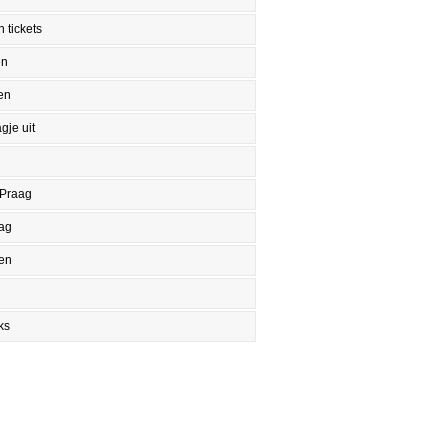
 tickets
en
en
gje uit
 Praag
aag
en
ks