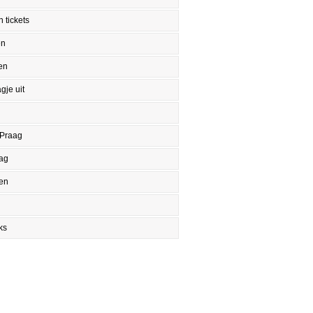
 tickets
en
en
gje uit
 Praag
aag
en
ks