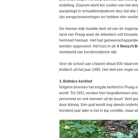
instelling. Daarom werd ten zuiden van het do
aangelegd in schaakbordpatroon dwz dat alle s
zijn eengezinswoningen en hebben één verdie
De nieuwe wijk maakte deel uit van de zogenaa
rand van Praag waar de arbeiders zelf bouwd
herinnert hieraan. Het had gemeenschappelijk
werden opgevoerd. Het huis in de
V Novych Bo
voorbeeld van functionistische stijl.
Voor de school aan Ustavni-straat 400 staat e
kridlech
uit het jaar 1985. Het stelt een vogel v
3. Bohnice kerkhof
Volgens bronnen het engste kerkhof in Praag en
wordt. Tot 1951 vonden hier begrafenissen plaat
personeel en ook mensen uit de buurt. Veel gra
door klimop. Eén graf wordt nog steeds onderh
honderd jaar later is het in top conditie, maar 