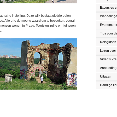
Excursies en
rische instelling. Deze wijk bestaat uit drie delen
Wandeling
ce. Alle drie de moeite waard om te bezoeken, vooral
Evenement
mensen wonen in Praag. Toeristen zul je er niet tegen
k.
Tips voor da
Reisgidsen
Lezen over
Video’s Pr
Aanbieding
Uitgaan
Handige lin