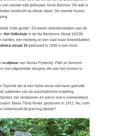
rp een nieuwe wijk gebouwd, Nové Bohnice. De wijk is
traten loodrecht op elkaar staan. De meeste huizen
ping.
mde 'rode gordel'. Dit waren arbeiderswijken aan de
en.
Het Volkshuis
in de Na Bendovce Straat 16/236
e ruimtes, een herberg en een zaal waar toneelstukken
hnice-straat 34
gebouwd in 1936 is een mooi
en
sculptuur
van Vaclav Frydecky:
Ptak se sluncem
oor met uitgestrekte vleugels die aan het zonnen is.
 Tsjechië die al een halve eeuw niet meer gebruikt
s: patienten van de psychiatrische instelling,
fzerken zijn verdwenen en wat er rest is overwoekerd
ouden: Maria Tůma Reiter, gestorven in 1912. Nu, ruim
wie onderhoudt dit graf nog steeds?