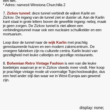
een film.
* Adres: namesti Winstona Churchilla 2
7.
Zizkov tunnel
: deze tunnel verbindt de wijken Karlin en
Zizkov. De ingang van de tunnel ziet er duister uit. Aan de Karlin
kant staat in grote letters boven de gewelfde ingang: neboj, maak
je geen zorgen. De Zizkov tunnel is niet alleen een
verbindingstunnel maar ook een nucleaire schuilkelder en een
mortuarium.
Loop door de tunnel naar de
wijk Karlin
met prachtig
gerestaureerde huizen en een modern zakencentrum. De
vroegere fabrieken zijn nu culturele centra. Karlin bruist van
gezelligheid met leuke cafeetjes en gezellige restaurants.
8.
Bohemian Retro Vintage Fashion
is een van die leuke
boetiekjes waarvan je er in Zizkov steeds meer vindt. Hier koop
je prachtige vintage mode uit voormalige Tsjechoslowakijke, dus
een heel ander stijl dan waar we in West-Europa aan gewend
zijn.
display: none;