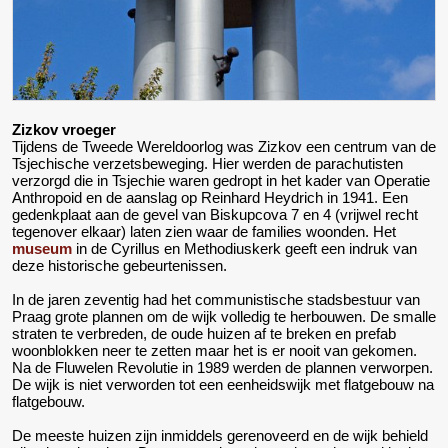
Zizkov vroeger
Tijdens de Tweede Wereldoorlog was Zizkov een centrum van de
Tsjechische verzetsbeweging. Hier werden de parachutisten
verzorgd die in Tsjechie waren gedropt in het kader van Operatie
Anthropoid en de aanslag op Reinhard Heydrich in 1941. Een
gedenkplaat aan de gevel van Biskupcova 7 en 4 (vrijwel recht
tegenover elkaar) laten zien waar de families woonden. Het
museum
in de Cyrillus en Methodiuskerk geeft een indruk van
deze historische gebeurtenissen.
In de jaren zeventig had het communistische stadsbestuur van
Praag grote plannen om de wijk volledig te herbouwen. De smalle
straten te verbreden, de oude huizen af te breken en prefab
woonblokken neer te zetten maar het is er nooit van gekomen.
Na de Fluwelen Revolutie in 1989 werden de plannen verworpen.
De wijk is niet verworden tot een eenheidswijk met flatgebouw na
flatgebouw.
De meeste huizen zijn inmiddels gerenoveerd en de wijk behield