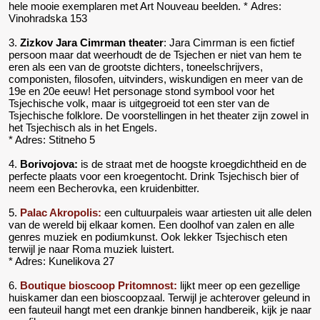
hele mooie exemplaren met Art Nouveau beelden. * Adres:
Vinohradska 153
3.
Zizkov Jara Cimrman theater
: Jara Cimrman is een fictief
persoon maar dat weerhoudt de de Tsjechen er niet van hem te
eren als een van de grootste dichters, toneelschrijvers,
componisten, filosofen, uitvinders, wiskundigen en meer van de
19e en 20e eeuw! Het personage stond symbool voor het
Tsjechische volk, maar is uitgegroeid tot een ster van de
Tsjechische folklore. De voorstellingen in het theater zijn zowel in
het Tsjechisch als in het Engels.
* Adres: Stitneho 5
4.
Borivojova:
is de straat met de hoogste kroegdichtheid en de
perfecte plaats voor een kroegentocht. Drink Tsjechisch bier of
neem een Becherovka, een kruidenbitter.
5.
Palac Akropolis:
een cultuurpaleis waar artiesten uit alle delen
van de wereld bij elkaar komen. Een doolhof van zalen en alle
genres muziek en podiumkunst. Ook lekker Tsjechisch eten
terwijl je naar Roma muziek luistert.
* Adres: Kunelikova 27
6.
Boutique bioscoop Pritomnost:
lijkt meer op een gezellige
huiskamer dan een bioscoopzaal. Terwijl je achterover geleund in
een fauteuil hangt met een drankje binnen handbereik, kijk je naar