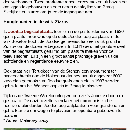
doorverbonden. Twee markante ronde torens steken uit boven de
omliggende gebouwen en domineren de skyline van Praag.
Sierlijke sculpturen omlijsten de ingangsdeuren.
Hoogtepunten in de wijk Zizkov
1.
Joodse begraafplaats
: toen er na de pestepidemie van 1680
geen plaats meer was op de oude Joodse begraafplaats in de
wijk Josefov kocht de Joodse gemeenschap een stuk grond in
Zizkov om de doden te begraven. In 1984 werd het grootste deel
van de begraafplaats geruimd om plaats te maken voor de
televisietoren. Er zijn een groot aantal prachtige graven uit de
achttiende en negentiende eeuw te zien.
Ook staat hier ‘Terugkeer van de Stenen' een monument ter
nagedachtenis aan de Holocaust dat bestaat uit ongeveer 6000
kasseien gemaakt van Joodse grafstenen die in 1987 werden
gebruikt om het Wenceslasplein in Praag te plaveien.
Tijdens de Tweede Wereldoorlog werden zelfs Joodse doden niet
gespaard. De nazi-bezetters en later het communistische
heersers plunderden Joodse begraafplaatsen voor grafstenen en
gebruikten ze om wegen te plaveien en openbare gebouwen te
bouwen.
* Adres: Malerovy Sady