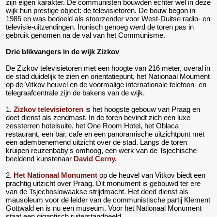
zijn eigen karakter. De communisten bouwden echter wel in deze
wijk hun prestige object: de televisietoren. De bouw begon in
1985 en was bedoeld als stoorzender voor West-Duitse radio- en
televisie-uitzendingen. Ironisch genoeg werd de toren pas in
gebruik genomen na de val van het Communisme.
Drie blikvangers in de wijk Zizkov
De Zizkov televisietoren met een hoogte van 216 meter, overal in
de stad duidelijk te zien en orientatiepunt, het Nationaal Moument
op de Vitkov heuvel en de voormalige internationale telefoon- en
telegraafcentrale zijn de bakens van de wijk.
1.
Zizkov televisietoren
is het hoogste gebouw van Praag en
doet dienst als zendmast. In de toren bevindt zich een luxe
zessterren hotelsuite, het One Room Hotel, het Oblaca
restaurant, een bar, cafe en een panoramische uitzichtpunt met
een adembenemend uitzicht over de stad. Langs de toren
kruipen reuzenbaby's omhoog, een werk van de Tsjechische
beeldend kunstenaar
David Cerny.
2.
Het Nationaal Monument
op de heuvel van Vitkov biedt een
prachtig uitzicht over Praag. Dit monument is gebouwd ter ere
van de Tsjechoslowaakse strijdmacht. Het deed dienst als
mausoleum voor de leider van de communistische partij Klement
Gottwald en is nu een museum. Voor het Nationaal Monument
staat een gigantisch ruiterstandbeeld.