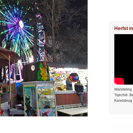
Herfst i
Wandeling 
Tsjechië. 
Karelsbrug 