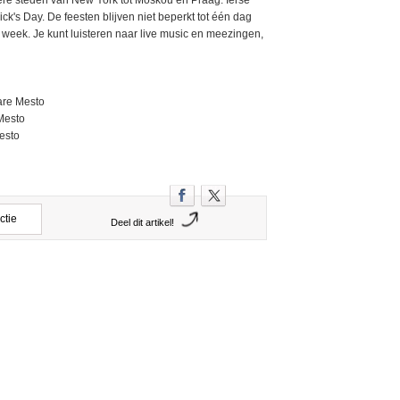
dere steden van New York tot Moskou en Praag. Ierse
ck's Day. De feesten blijven niet beperkt tot één dag
 week. Je kunt luisteren naar live music en meezingen,
are Mesto
 Mesto
Mesto
ctie
Deel dit artikel!