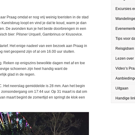
Excursies en
naar Praag omdat er nog vrij weinig toeristen in de stad
Wandeling
e Karelsbrug loopt en vind je dat te koud, warm je dan
zen. De avonden kun je het beste doorbrengen in een
Evenement
isch bier: Pilsner Urquell, Gambrinus or Krusovice.
Tips voor da
entarief. Het enige nadeel van een bezoek aan Praag in
Reisgidsen
niet geopend zijn of al om 16.00 uur sluiten.
Lezen over
aag. Reken op enigszins bewolkte dagen met af en toe
Video’s Pr
evige schoenen zijn heel handig want de
rlijk glad in de regen.
Aanbieding
º C. Het neerslag gemiddelde is 28 mm. Aan het begin
Uitgaan
 zonsondergang om 17:44 uur. Op 31 maart is dat om
van maart begint de zomertijd en springt de klok een
Handige lin