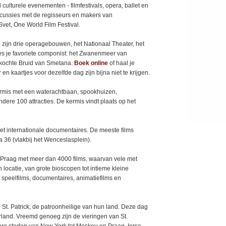
lturele evenementen - filmfestivals, opera, ballet en
cussies met de regisseurs en makers van
et, One World Film Festival.
op zijn drie operagebouwen, het Nationaal Theater, het
es je favoriete componist: het Zwanenmeer van
rkochte Bruid van Smetana.
Boek online
of haal je
en kaartjes voor dezelfde dag zijn bijna niet te krijgen.
ermis met een waterachtbaan, spookhuizen,
dere 100 attracties. De kermis vindt plaats op het
met internationale documentaires. De meeste films
36 (vlakbij het Wenceslasplein).
 in Praag met meer dan 4000 films, waarvan vele met
n locatie, van grote bioscopen tot intieme kleine
e speelfilms, documentaires, animatiefilms en
 St. Patrick, de patroonheilige van hun land. Deze dag
rland. Vreemd genoeg zijn de vieringen van St.