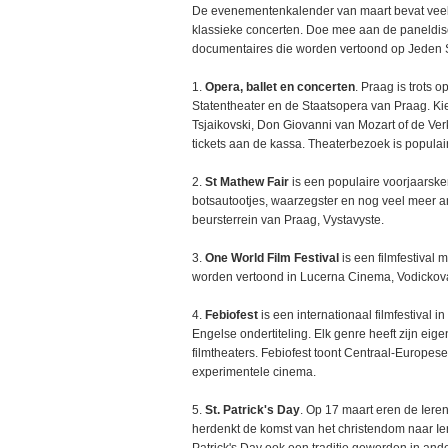
De evenementenkalender van maart bevat veel cu
klassieke concerten. Doe mee aan de paneldis
documentaires die worden vertoond op Jeden Sv
1.
Opera, ballet en concerten
. Praag is trots 
Statentheater en de Staatsopera van Praag. Ki
Tsjaikovski, Don Giovanni van Mozart of de Ve
tickets aan de kassa. Theaterbezoek is populair 
2.
St Mathew Fair
is een populaire voorjaarsk
botsautootjes, waarzegster en nog veel meer an
beursterrein van Praag, Vystavyste.
3.
One World Film Festival
is een filmfestival 
worden vertoond in Lucerna Cinema, Vodickova 
4.
Febiofest
is een internationaal filmfestival
Engelse ondertiteling. Elk genre heeft zijn eige
filmtheaters. Febiofest toont Centraal-Europes
experimentele cinema.
5.
St. Patrick's Day
. Op 17 maart eren de Ieren
herdenkt de komst van het christendom naar Ie