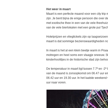
Het weer in maart
Maart is een perfecte maand voor een city trip 
zijn. Je bent bijna de enige persoon die over d
met exotische thee in een van de vele theehui
van de vele bierlokalen met een grote pul Tjech
Hotelprijzen en vliegtickets zijn op laagseizo
maart is dat sommige bezienswaardigheden nog 
In maart is het al een klein beetje warm in Pr
motregen en heel soms een vlaagje sneeuw. St
kinderhoofdjes in de historische stad zijn behoo
De temperatuur in maart ligt tussen 7.7º en -2
van de maand is zonsopkomst om 06.47 uur en
06.42 uur en 19.30 uur. In het laatste weekend 
uur naar voren.