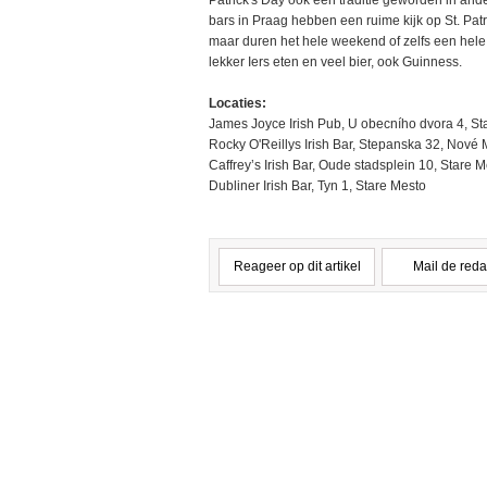
Patrick's Day ook een traditie geworden in an
bars in Praag hebben een ruime kijk op St. Patri
maar duren het hele weekend of zelfs een hele
lekker Iers eten en veel bier, ook Guinness.
Locaties:
James Joyce Irish Pub, U obecního dvora 4, St
Rocky O'Reillys Irish Bar, Stepanska 32, Nové
Caffrey’s Irish Bar, Oude stadsplein 10, Stare 
Dubliner Irish Bar, Tyn 1, Stare Mesto
Reageer op dit artikel
Mail de reda