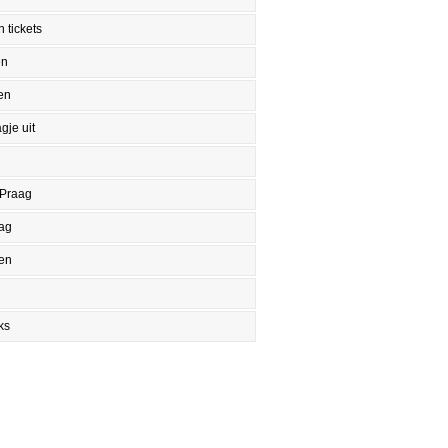
 tickets
en
en
gje uit
 Praag
aag
en
ks