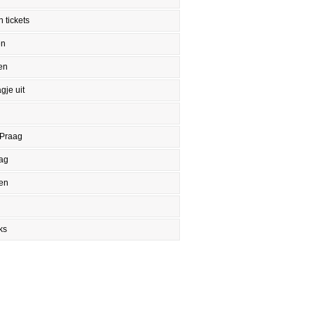
 tickets
en
en
gje uit
 Praag
aag
en
ks