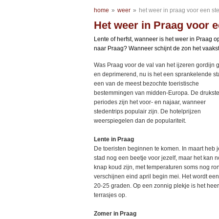
home
»
weer
»
het weer in praag voor een st
Het weer in Praag voor e
Lente of herfst, wanneer is het weer in Praag op
naar Praag? Wanneer schijnt de zon het vaakst
Was Praag voor de val van het ijzeren gordijn
en deprimerend, nu is het een sprankelende st
een van de meest bezochte toeristische
bestemmingen van midden-Europa. De drukst
periodes zijn het voor- en najaar, wanneer
stedentrips populair zijn. De hotelprijzen
weerspiegelen dan de populariteit.
Lente in Praag
De toeristen beginnen te komen. In maart heb j
stad nog een beetje voor jezelf, maar het kan 
knap koud zijn, met temperaturen soms nog ron
verschijnen eind april begin mei. Het wordt ee
20-25 graden. Op een zonnig plekje is het heer
terrasjes op.
Zomer in Praag