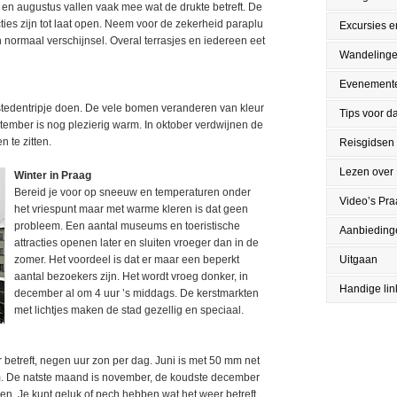
i en augustus vallen vaak mee wat de drukte betreft. De
ties zijn tot laat open. Neem voor de zekerheid paraplu
Excursies en
normaal verschijnsel. Overal terrasjes en iedereen eet
Wandeling
Evenement
en stedentripje doen. De vele bomen veranderen van kleur
Tips voor da
tember is nog plezierig warm. In oktober verdwijnen de
 te zitten.
Reisgidsen
Lezen over
Winter in Praag
Bereid je voor op sneeuw en temperaturen onder
Video’s Pr
het vriespunt maar met warme kleren is dat geen
probleem. Een aantal museums en toeristische
Aanbieding
attracties openen later en sluiten vroeger dan in de
zomer. Het voordeel is dat er maar een beperkt
Uitgaan
aantal bezoekers zijn. Het wordt vroeg donker, in
Handige lin
december al om 4 uur ’s middags. De kerstmarkten
met lichtjes maken de stad gezellig en speciaal.
 betreft, negen uur zon per dag. Juni is met 50 mm net
mm. De natste maand is november, de koudste december
den. Je kunt geluk of pech hebben wat het weer betreft.