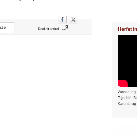
ctie
Herfst i
Deel dit artikel!
Wandeling 
Tsjechië. 
Karelsbrug 