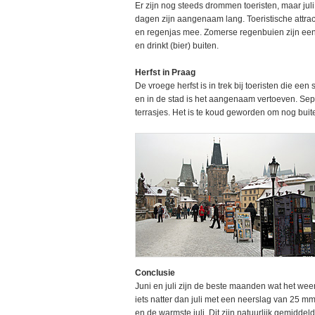
Er zijn nog steeds drommen toeristen, maar jul
dagen zijn aangenaam lang. Toeristische attrac
en regenjas mee. Zomerse regenbuien zijn een 
en drinkt (bier) buiten.
Herfst in Praag
De vroege herfst is in trek bij toeristen die e
en in de stad is het aangenaam vertoeven. Sep
terrasjes. Het is te koud geworden om nog buiten
Conclusie
Juni en juli zijn de beste maanden wat het weer
iets natter dan juli met een neerslag van 25 
en de warmste juli. Dit zijn natuurlijk gemiddel