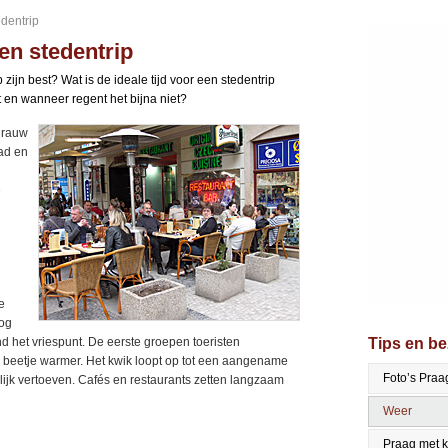
edentrip
en stedentrip
 zijn best? Wat is de ideale tijd voor een stedentrip
 en wanneer regent het bijna niet?
 grauw
ad en
e
e
nog
d het vriespunt. De eerste groepen toeristen
Tips en b
n beetje warmer. Het kwik loopt op tot een aangename
Foto’s Praa
lijk vertoeven. Cafés en restaurants zetten langzaam
Weer
Praag met 