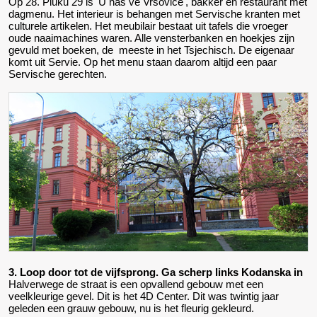
Op 28. Pluku 29 is 'U nas ve Vrsovice', bakker en restaurant met
dagmenu. Het interieur is behangen met Servische kranten met
culturele artikelen. Het meubilair bestaat uit tafels die vroeger
oude naaimachines waren. Alle vensterbanken en hoekjes zijn
gevuld met boeken, de meeste in het Tsjechisch. De eigenaar
komt uit Servie. Op het menu staan daarom altijd een paar
Servische gerechten.
3. Loop door tot de vijfsprong. Ga scherp links Kodanska in
Halverwege de straat is een opvallend gebouw met een
veelkleurige gevel. Dit is het 4D Center. Dit was twintig jaar
geleden een grauw gebouw, nu is het fleurig gekleurd.