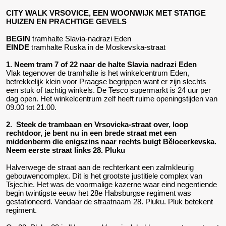
CITY WALK VRSOVICE, EEN WOONWIJK MET STATIGE
HUIZEN EN PRACHTIGE GEVELS
BEGIN
tramhalte Slavia-nadrazi Eden
EINDE
tramhalte Ruska in de Moskevska-straat
1. Neem tram 7 of 22 naar de halte Slavia nadrazi Eden
Vlak tegenover de tramhalte is het winkelcentrum Eden,
betrekkelijk klein voor Praagse begrippen want er zijn slechts
een stuk of tachtig winkels. De Tesco supermarkt is 24 uur per
dag open. Het winkelcentrum zelf heeft ruime openingstijden van
09.00 tot 21.00.
2. Steek de trambaan en Vrsovicka-straat over, loop
rechtdoor, je bent nu in een brede straat met een
middenberm die enigszins naar rechts buigt Bělocerkevska.
Neem eerste straat links 28. Pluku
Halverwege de straat aan de rechterkant een zalmkleurig
gebouwencomplex. Dit is het grootste justitiele complex van
Tsjechie. Het was de voormalige kazerne waar eind negentiende
begin twintigste eeuw het 28e Habsburgse regiment was
gestationeerd. Vandaar de straatnaam 28. Pluku. Pluk betekent
regiment.