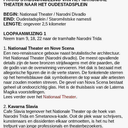
THEATER NAAR HET OUDESTADSPLEIN
BEGIN:
Nationaal Theater / Narodni Divadlo
EIND:
Oudestadsplein / Staroměstske namesti
LENGTE:
ongeveer 2,5 kilometer
LOOPAANWIJZING 1
Neem tram 9, 18, 22 naar de tramhalte Narodni Trida
1.
Nationaal Theater en Nove Scena
Een neo-renaissance gebouw naast brutalistische architectuur.
Het Nationaal Theater (Narodni divadlo). De meest opvallende
details zijn de twee bronzen strijdwagens met drie paarden, die
de godin van de overwinning vervoeren. Het dak is bezaaid met
allegorische figuren die in de verte staren. De fonkelende sterren
op het hemelsblauwe dak symboliseren de top waar alle artiesten
naar zouden moeten streven. De gevel van Nova Scena bestaat
geheel uit ondoorzichtig glas. Het is de thuisbasis van de Laterna
Magika voorstellingen.
Lees verder over het
Nationaal Theater
.
2.
Kavarna Slavia
Cafe Slavia tegenover het Nationale Theater op de hoek van
Narodni Trida en Smetanova-kade. Ooit de plek waar schrijvers,
kunstenaars en dissidenten elkaar ontmoetten, is het nu het
trefpunt van jonge professionals en theaterbezoekers.