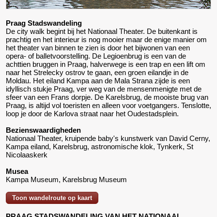
Praag Stadswandeling
De city walk begint bij het Nationaal Theater. De buitenkant is
prachtig en het interieur is nog mooier maar de enige manier om
het theater van binnen te zien is door het bijwonen van een
opera- of balletvoorstelling. De Legioenbrug is een van de
achttien bruggen in Praag, halverwege is een trap en een lift om
naar het Strelecky ostrov te gaan, een groen eilandje in de
Moldau. Het eiland Kampa aan de Mala Strana zijde is een
idyllisch stukje Praag, ver weg van de mensenmenigte met de
sfeer van een Frans dorpje. De Karelsbrug, de mooiste brug van
Praag, is altijd vol toeristen en alleen voor voetgangers. Tenslotte,
loop je door de Karlova straat naar het Oudestadsplein.
Bezienswaardigheden
Nationaal Theater, kruipende baby's kunstwerk van David Cerny,
Kampa eiland, Karelsbrug, astronomische klok, Tynkerk, St
Nicolaaskerk
Musea
Kampa Museum, Karelsbrug Museum
Toon wandelroute op kaart
PRAAG STADSWANDELING VAN HET NATIONAAL