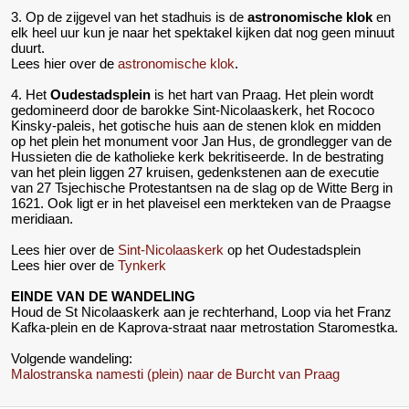
3. Op de zijgevel van het stadhuis is de
astronomische klok
en
elk heel uur kun je naar het spektakel kijken dat nog geen minuut
duurt.
Lees hier over de
astronomische klok
.
4. Het
Oudestadsplein
is het hart van Praag. Het plein wordt
gedomineerd door de barokke Sint-Nicolaaskerk, het Rococo
Kinsky-paleis, het gotische huis aan de stenen klok en midden
op het plein het monument voor Jan Hus, de grondlegger van de
Hussieten die de katholieke kerk bekritiseerde. In de bestrating
van het plein liggen 27 kruisen, gedenkstenen aan de executie
van 27 Tsjechische Protestantsen na de slag op de Witte Berg in
1621. Ook ligt er in het plaveisel een merkteken van de Praagse
meridiaan.
Lees hier over de
Sint-Nicolaaskerk
op het Oudestadsplein
Lees hier over de
Tynkerk
EINDE VAN DE WANDELING
Houd de St Nicolaaskerk aan je rechterhand, Loop via het Franz
Kafka-plein en de Kaprova-straat naar metrostation Staromestka.
Volgende wandeling:
Malostranska namesti (plein) naar de Burcht van Praag