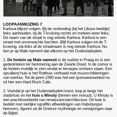
LOOPAANWIJZING 7
Karlova blijven volgen. Bij de verbreding (bij het Libuse beeldje)
links aanhouden, bij de T-kruising rechts en meteen weer links.
De naam van de straat is nog steeds Karlova. Karlova is een
straat met onverwachte bochten. Blijf Karlova volgen tot de T-
kruising, sla links af de straatnaam is nog steeds Karlova. Nu
ben je op Male namesti dat uitkomt op het Oudestadsplein.
1.
De fontein op Male namesti
is de oudste in Praag en is een
gedenkteken ter herinnering aan de Zwarte Dood. In de zomer is
de fontein moeilijk te zien omdat er terrasjes omheen staan. Een
opvallend huis is het Rotthuis verfraaid met muurschilderingen
van werklui. Tot de jaren 1990 was het een ijzerwarenwinkel nu
zit hier een Hard Rock Cafe.
2. Voordat je op het Oudestadsplein komt, loop je langs het
stadshuis en het
huis u Minuty
(binnen een minuut). U Minuty is
een prachtvoorbeeld van renaissancearchitectuur. Dit huis is
bedekt met sierlijke sgraffito afbeeldingen van Habsburgse
heersers, figuren uit de Griekse mythologie en verwijzingen naar
de Bijbel.