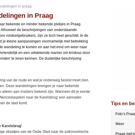
wandelingen in praag
delingen in Praag
naar bekende en minder bekende plekjes in Praag.
n. Alhoewel de beschrijvingen van onderstaande
r rolstoelgebruikers, zijn ze toch heel geschikt. In de
d je kleine aanpassingen voornamelijk met betrekking
n de wandeling te komen en aan het eind om weer naar
lvriendelijk en een uitstekende manier om kriskras door
isten' te leren kennen. De duidelijke beschrijving
ing van de route en wat je onderweg beslist moet zien.
nnen. Deze wandelingen brengen je naar bekende
 alleen aan insiders bekend zijn. Wanneer dit je eerste
 Wenceslasplein naar de Karelsbrug' een aanrader
 van de stad komt.
Tips en b
Foto’s Praa
Weer
e Karelsbrug'
lige straatjes van de Oude Stad naar de astronomische
Praag met 