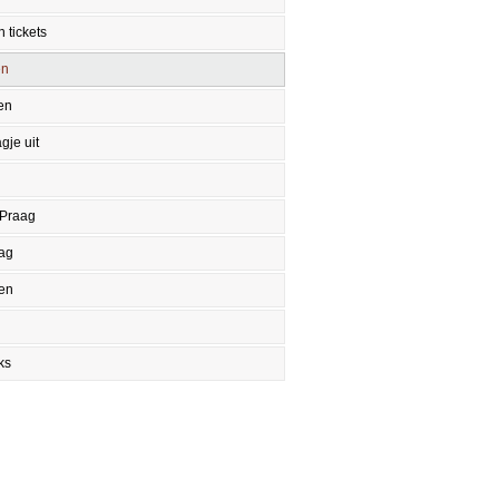
 tickets
en
en
gje uit
 Praag
aag
en
ks