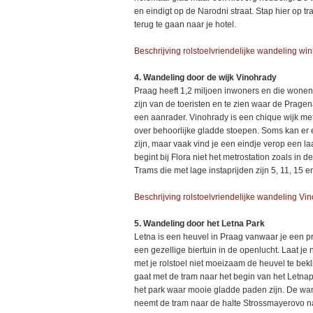
en eindigt op de Narodni straat. Stap hier op tr
terug te gaan naar je hotel.
Beschrijving rolstoelvriendelijke wandeling w
4. Wandeling door de wijk Vinohrady
Praag heeft 1,2 miljoen inwoners en die wonen 
zijn van de toeristen en te zien waar de Prage
een aanrader. Vinohrady is een chique wijk me
over behoorlijke gladde stoepen. Soms kan er
zijn, maar vaak vind je een eindje verop een la
begint bij Flora niet het metrostation zoals in de
Trams die met lage instaprijden zijn 5, 11, 15 e
Beschrijving rolstoelvriendelijke wandeling Vi
5. Wandeling door het Letna Park
Letna is een heuvel in Praag vanwaar je een prac
een gezellige biertuin in de openlucht. Laat je 
met je rolstoel niet moeizaam de heuvel te bek
gaat met de tram naar het begin van het Letnap
het park waar mooie gladde paden zijn. De wan
neemt de tram naar de halte Strossmayerovo nam