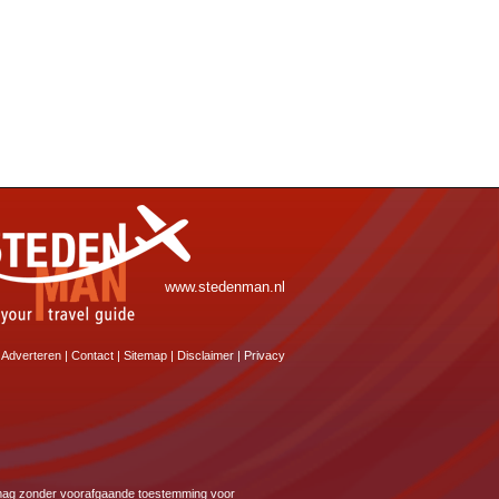
www.stedenman.nl
Adverteren
|
Contact
|
Sitemap
|
Disclaimer
|
Privacy
e mag zonder voorafgaande toestemming voor