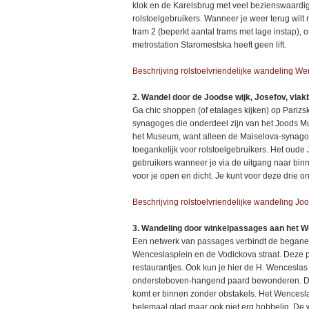
klok en de Karelsbrug met veel bezienswaardi
rolstoelgebruikers. Wanneer je weer terug wilt
tram 2 (beperkt aantal trams met lage instap), o
metrostation Staromestska heeft geen lift.
Beschrijving rolstoelvriendelijke wandeling W
2. Wandel door de Joodse wijk, Josefov, vlak
Ga chic shoppen (of etalages kijken) op Pariz
synagoges die onderdeel zijn van het Joods 
het Museum, want alleen de Maiselova-synagog
toegankelijk voor rolstoelgebruikers. Het oude J
gebruikers wanneer je via de uitgang naar bin
voor je open en dicht. Je kunt voor deze drie o
Beschrijving rolstoelvriendelijke wandeling Joo
3. Wandeling door winkelpassages aan het W
Een netwerk van passages verbindt de begane
Wenceslasplein en de Vodickova straat. Deze pa
restaurantjes. Ook kun je hier de H. Wencesla
ondersteboven-hangend paard bewonderen. De
komt er binnen zonder obstakels. Het Wenceslas
helemaal glad maar ook niet erg hobbelig. De w