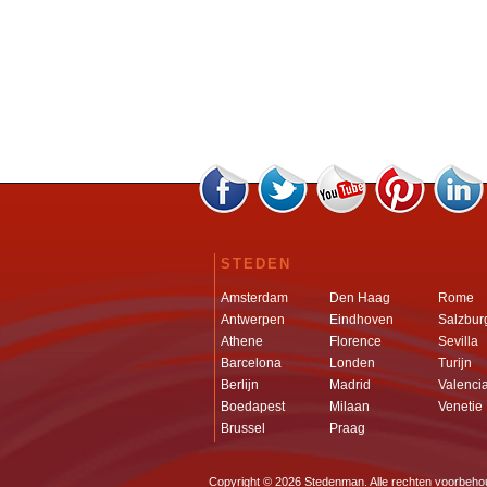
STEDEN
Amsterdam
Den Haag
Rome
Antwerpen
Eindhoven
Salzbur
Athene
Florence
Sevilla
Barcelona
Londen
Turijn
Berlijn
Madrid
Valenci
Boedapest
Milaan
Venetie
Brussel
Praag
Copyright © 2026
Stedenman
. Alle rechten voorbeh