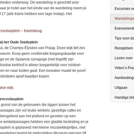
gheden onderweg. De wandeling is geschikt voor
 naar je hotel aan het einde van de wandeling neem je
Excursies en
f 17 (alle trams hebben een lage instap). Het
Wandeling
Evenement
enceslasplein – Karelsbrug
Tips voor da
bij het Oude Stadsplein
ska, de Champs-Élysées van Praag. Deze wijk telt zes
Reisgidsen
Museum. Koop geen combinatie toegangskaartje voor
Lezen over
e en de Spaanse synagoge (met traplift) zijn
oodse kerkhof is alleen toegankelijk voor rolstoel-
Video’s Pr
nen en naar buiten gaat. Een bewaker maakt de poort
nderdelen apart kaartjes kopen.
Aanbieding
dse wijk.
Uitgaan
Handige lin
enceslasplein
 grond van de gebouwen die liggen tussen het
ssages zijn vol leuke winkels, gezellige cafes en
s bengelend aan het plafond en gezeten op een
 winkelpassages hebben een gladde bestrating en je
plein is geplaveid met kleine mozaiektegeltjes, niet
andeling begint bij metrostation Muzeum met een lift