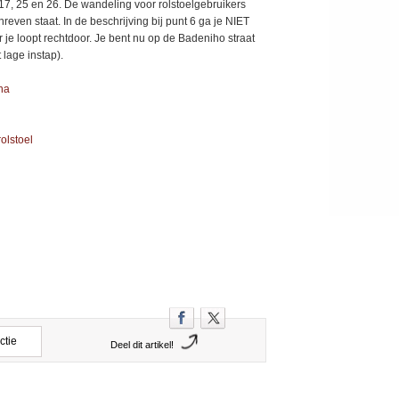
17, 25 en 26. De wandeling voor rolstoelgebruikers
hreven staat. In de beschrijving bij punt 6 ga je NIET
 je loopt rechtdoor. Je bent nu op de Badeniho straat
 lage instap).
tna
olstoel
ctie
Deel dit artikel!