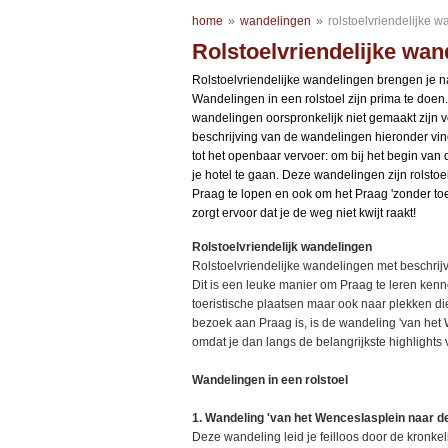
home
»
wandelingen
»
rolstoelvriendelijke 
Rolstoelvriendelijke wan
Rolstoelvriendelijke wandelingen brengen je 
Wandelingen in een rolstoel zijn prima te doe
wandelingen oorspronkelijk niet gemaakt zijn voo
beschrijving van de wandelingen hieronder vin
tot het openbaar vervoer: om bij het begin va
je hotel te gaan. Deze wandelingen zijn rolstoe
Praag te lopen en ook om het Praag 'zonder toer
zorgt ervoor dat je de weg niet kwijt raakt!
Rolstoelvriendelijk wandelingen
Rolstoelvriendelijke wandelingen met beschrijv
Dit is een leuke manier om Praag te leren ke
toeristische plaatsen maar ook naar plekken die
bezoek aan Praag is, is de wandeling 'van het
omdat je dan langs de belangrijkste highlights
Wandelingen in een rolstoel
1. Wandeling 'van het Wenceslasplein naar d
Deze wandeling leid je feilloos door de kronke