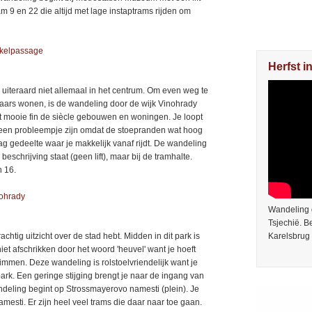
am 9 en 22 die altijd met lage instaptrams rijden om
inkelpassage
Herfst i
uiteraard niet allemaal in het centrum. Om even weg te
naars wonen, is de wandeling door de wijk Vinohrady
t mooie fin de siècle gebouwen en woningen. Je loopt
 een probleempje zijn omdat de stoepranden wat hoog
ag gedeelte waar je makkelijk vanaf rijdt. De wandeling
 beschrijving staat (geen lift), maar bij de tramhalte.
n 16.
nohrady
Wandeling 
Tsjechië. 
htig uitzicht over de stad hebt. Midden in dit park is
Karelsbrug 
niet afschrikken door het woord 'heuvel' want je hoeft
limmen. Deze wandeling is rolstoelvriendelijk want je
ark. Een geringe stijging brengt je naar de ingang van
deling begint op Strossmayerovo namesti (plein). Je
esti. Er zijn heel veel trams die daar naar toe gaan.