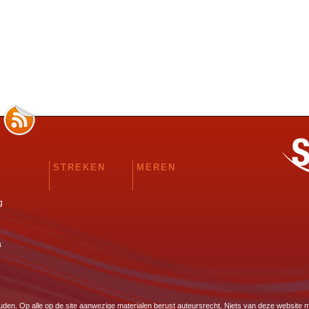
STREKEN
MEREN
g
a
ouden. Op alle op de site aanwezige materialen berust auteursrecht. Niets van deze websit