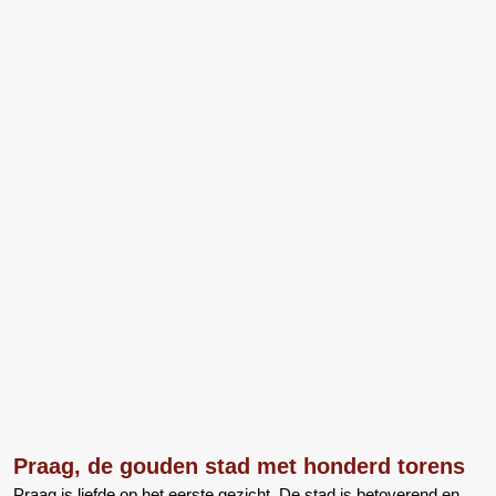
Praag, de gouden stad met honderd torens
Praag is liefde op het eerste gezicht. De stad is betoverend en