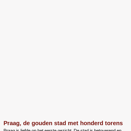
Praag, de gouden stad met honderd torens
Praag is liefde op het eerste gezicht. De stad is betoverend en