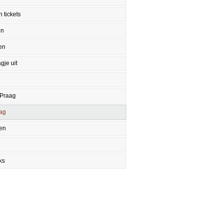
 tickets
en
en
gje uit
 Praag
aag
en
ks