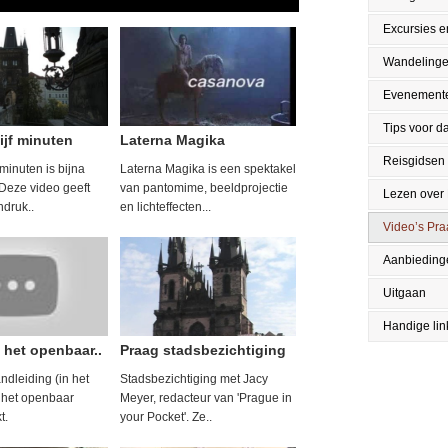
Excursies en
Wandeling
Evenement
Tips voor da
ijf minuten
Laterna Magika
Reisgidsen
 minuten is bijna
Laterna Magika is een spektakel
Deze video geeft
van pantomime, beeldprojectie
Lezen over
druk..
en lichteffecten...
Video’s Pr
Aanbieding
Uitgaan
Handige lin
 het openbaar..
Praag stadsbezichtiging
ndleiding (in het
Stadsbezichtiging met Jacy
 het openbaar
Meyer, redacteur van 'Prague in
t.
your Pocket'. Ze..