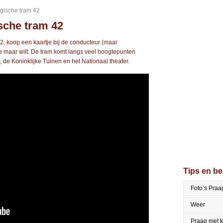
lgische tram 42
ische tram 42
2, koop een kaartje bij de conducteur (maar
e maar wilt. De tram komt langs veel hoogtepunten
de Koninklijke Tuinen en het Nationaal theater.
Tips en b
Foto’s Praa
Weer
Praag met 