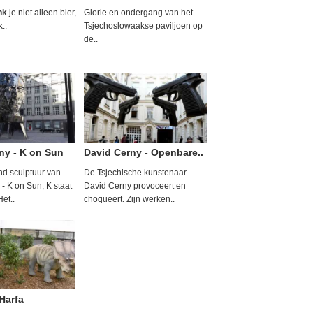
nk
je niet alleen bier,
Glorie en ondergang van het
k..
Tsjechoslowaakse paviljoen op
de..
ny - K on Sun
David Cerny - Openbare..
d sculptuur van
De Tsjechische kunstenaar
- K on Sun, K staat
David Cerny provoceert en
Het..
choqueert. Zijn werken..
Harfa