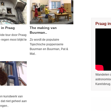
Praag in
 in Praag
The making van
Buurman..
ide tour door Praag
 regen mooi blijkt te
Zo wordt de populaire
Tsjechische poppenserie
Buurman en Buurman, Pat &
Mat..
Wandelen do
astronomis
Karelsbrug.
een kunstwerk van
 dat niet geheel aan
ingen..