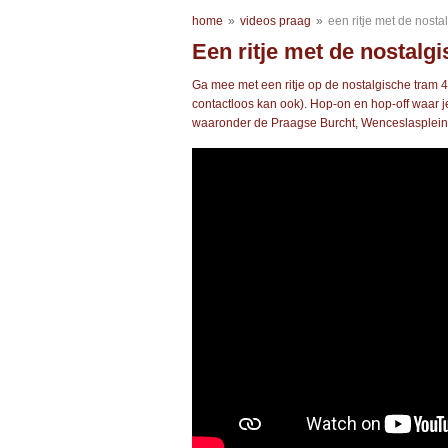
home
»
videos praag
»
een ritje met de nosta
Een ritje met de nostalg
Ga mee met een ritje op de nostalgische tram 4
contactloos kan ook). Hop-on en hop-off waar j
waaronder de Praagse Burcht, Wenceslasplein, 