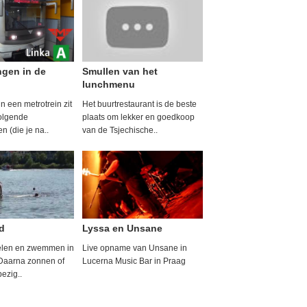
gen in de
Smullen van het
lunchmenu
n een metrotrein zit
Het buurtrestaurant is de beste
volgende
plaats om lekker en goedkoop
 (die je na..
van de Tsjechische..
d
Lyssa en Unsane
elen en zwemmen in
Live opname van Unsane in
Daarna zonnen of
Lucerna Music Bar in Praag
bezig..