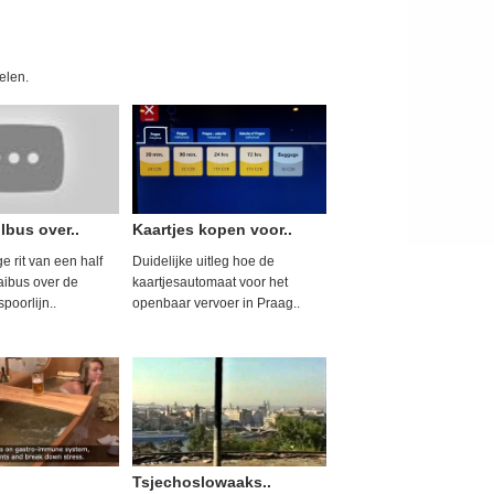
kelen.
ilbus over..
Kaartjes kopen voor..
e rit van een half
Duidelijke uitleg hoe de
aibus over de
kaartjesautomaat voor het
oorlijn..
openbaar vervoer in Praag..
Tsjechoslowaaks..