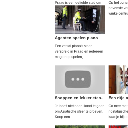
Praag is een geliefde stad om
Op het buite
bovenste ve
winkelcentru
Agenten spelen piano
Een zestal piano's staan
verspreid in Praag en iedereen
mag er op spelen,..
Shoppen en lekker eten..
Een ritje 
Je hoeft niet naar Hanoi te gaan
Ga mee met e
om Aziatische sfeer te proeven.
nostalgische
Koop een..
kaartje bij de