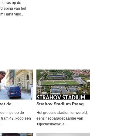
nterras op de
rdieping van het
m Harfa vind..
met de..
Strahov Stadium Praag
en ritje op de
Het grootste stadion ter wereld,
 tram 42, koop een
eens het paradepaardje van
..
Tsjechoslowakije...