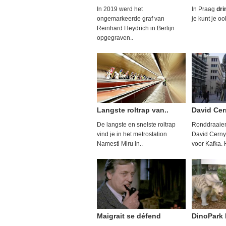
In 2019 werd het
In Praag
dri
ongemarkeerde graf van
je kunt je oo
Reinhard Heydrich in Berlijn
opgegraven..
Langste roltrap van..
David Cer
De langste en snelste roltrap
Ronddraaien
vind je in het metrostation
David Cerny 
Namesti Miru in..
voor Kafka. 
Maigrait se défend
DinoPark 