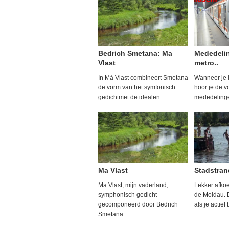
Bedrich Smetana: Ma
Mededelin
Vlast
metro..
In Má Vlast combineert Smetana
Wanneer je i
de vorm van het symfonisch
hoor je de 
gedichtmet de idealen..
mededelingen
Ma Vlast
Stadstran
Ma Vlast, mijn vaderland,
Lekker afko
symphonisch gedicht
de Moldau. 
gecomponeerd door Bedrich
als je actief 
Smetana.