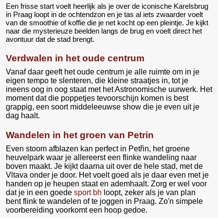
Een frisse start voelt heerlijk als je over de iconische Karelsbrug
in Praag loopt in de ochtendzon en je tas al iets zwaarder voelt
van de smoothie of koffie die je net kocht op een pleintje. Je kijkt
naar die mysterieuze beelden langs de brug en voelt direct het
avontuur dat de stad brengt.
Verdwalen in het oude centrum
Vanaf daar geeft het oude centrum je alle ruimte om in je
eigen tempo te slenteren, die kleine straatjes in, tot je
ineens oog in oog staat met het Astronomische uurwerk. Het
moment dat die poppetjes tevoorschijn komen is best
grappig, een soort middeleeuwse show die je even uit je
dag haalt.
Wandelen in het groen van Petrin
Even stoom afblazen kan perfect in Petřin, het groene
heuvelpark waar je allereerst een flinke wandeling naar
boven maakt. Je kijkt daarna uit over de hele stad, met de
Vltava onder je door. Het voelt goed als je daar even met je
handen op je heupen staat en ademhaalt. Zorg er wel voor
dat je in een goede
sport bh
loopt, zeker als je van plan
bent flink te wandelen of te joggen in Praag. Zo'n simpele
voorbereiding voorkomt een hoop gedoe.