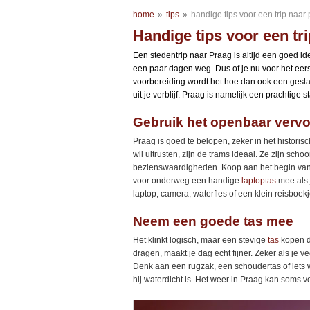
home
»
tips
»
handige tips voor een trip naar
Handige tips voor een tr
Een stedentrip naar Praag is altijd een goed ide
een paar dagen weg. Dus of je nu voor het eers
voorbereiding wordt het hoe dan ook een geslaa
uit je verblijf. Praag is namelijk een prachtig
Gebruik het openbaar vervo
Praag is goed te belopen, zeker in het historis
wil uitrusten, zijn de trams ideaal. Ze zijn sch
bezienswaardigheden. Koop aan het begin van j
voor onderweg een handige
laptoptas
mee als j
laptop, camera, waterfles of een klein reisboekj
Neem een goede tas mee
Het klinkt logisch, maar een stevige
tas
kopen di
dragen, maakt je dag echt fijner. Zeker als je v
Denk aan een rugzak, een schoudertas of iets w
hij waterdicht is. Het weer in Praag kan soms 