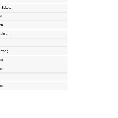
 tickets
en
en
gje uit
 Praag
aag
en
ks