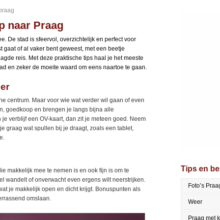
 praag
ip naar Praag
e. De stad is sfeervol, overzichtelijk en perfect voor
t gaat of al vaker bent geweest, met een beetje
gde reis. Met deze praktische tips haal je het meeste
e stad en zeker de moeite waard om eens naartoe te gaan.
er
che centrum. Maar voor wie wat verder wil gaan of even
oon, goedkoop en brengen je langs bijna alle
e verblijf een OV-kaart, dan zit je meteen goed. Neem
e graag wat spullen bij je draagt, zoals een tablet,
e.
Tips en b
e makkelijk mee te nemen is en ook fijn is om te
eel wandelt of onverwacht even ergens wilt neerstrijken.
Foto’s Praa
at je makkelijk open en dicht krijgt. Bonuspunten als
verrassend omslaan.
Weer
Praag met 