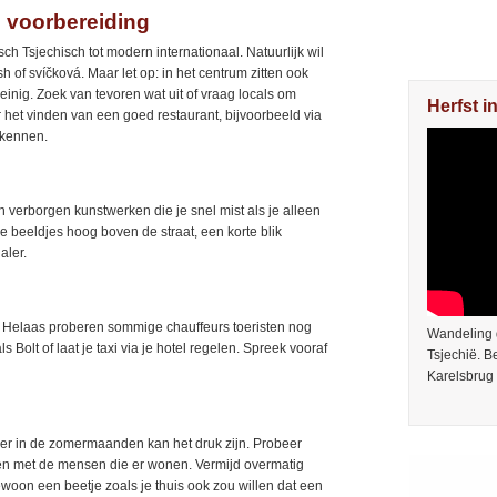
e voorbereiding
isch Tsjechisch tot modern internationaal. Natuurlijk wil
 of svíčková. Maar let op: in het centrum zitten ook
weinig. Zoek van tevoren wat uit of vraag locals om
Herfst i
 het vinden van een goed restaurant, bijvoorbeeld via
 kennen.
verborgen kunstwerken die je snel mist als je alleen
ine beeldjes hoog boven de straat, een korte blik
aler.
iet. Helaas proberen sommige chauffeurs toeristen nog
Wandeling 
s Bolt of laat je taxi via je hotel regelen. Spreek vooraf
Tsjechië. 
Karelsbrug 
ker in de zomermaanden kan het druk zijn. Probeer
en met de mensen die er wonen. Vermijd overmatig
woon een beetje zoals je thuis ook zou willen dat een