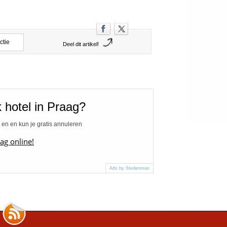
ctie
Deel dit artikel!
 hotel in Praag?
 en en kun je gratis annuleren
ag online!
Ads by Stedenman