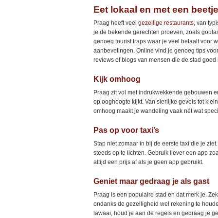
Eet lokaal en met een beetj
Praag heeft veel
gezellige restaurants
, van typ
je de bekende gerechten proeven, zoals goulash
genoeg tourist traps waar je veel betaalt voor 
aanbevelingen. Online vind je genoeg tips voor
reviews of blogs van mensen die de stad goed
Kijk omhoog
Praag zit vol met indrukwekkende gebouwen en 
op ooghoogte kijkt. Van sierlijke gevels tot kle
omhoog maakt je wandeling vaak nét wat speci
Pas op voor taxi’s
Stap niet zomaar in bij de eerste taxi die je z
steeds op te lichten. Gebruik liever een app zoal
altijd een prijs af als je geen app gebruikt.
Geniet maar gedraag je als gast
Praag is een populaire stad en dat merk je. Ze
ondanks de gezelligheid wel rekening te houd
lawaai, houd je aan de regels en gedraag je ge