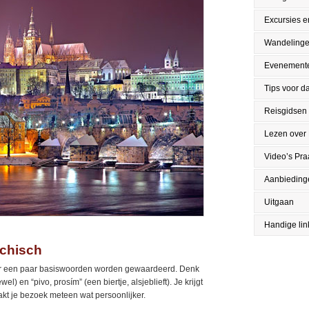
Excursies en
Wandeling
Evenement
Tips voor da
Reisgidsen
Lezen over
Video’s Pr
Aanbieding
Uitgaan
Handige lin
echisch
aar een paar basiswoorden worden gewaardeerd. Denk
) en “pivo, prosím” (een biertje, alsjeblieft). Je krijgt
akt je bezoek meteen wat persoonlijker.