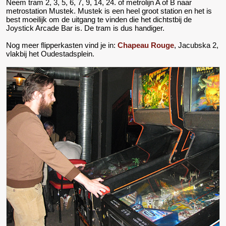
Neem tram 2, 3, 5, 6, 7, 9, 14, 24. of metrolijn A of B naar
metrostation Mustek. Mustek is een heel groot station en het is
best moeilijk om de uitgang te vinden die het dichtstbij de
Joystick Arcade Bar is. De tram is dus handiger.
Nog meer flipperkasten vind je in:
Chapeau Rouge
, Jacubska 2,
vlakbij het Oudestadsplein.