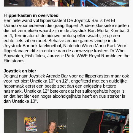
Flipperkasten in overvloed
Een hele wand vol flipperkasten! De Joystick Bar is het El
Dorado voor iedereen die graag flippert. Andere klassieke spellen
die het vermelden waard zijn in de Joystick Bar: Mortal Kombat 3
en 4, Terminator of de nieuwe motorspellen waarbij je op een
echte fiets zit en racet. Behalve arcade games vind je in de
Joystock Bar ook tafelvoetbal, Nintendo Wii en Mario Kart. Voor
flipperfanaten dit zijn enkele van de aanwezige kasten: Dr Who,
Baywatch, Fish Tales, Jurassic Park, WWF Royal Rumble en the
Flintstones.
Joystick en bier
Je gaat naar Joystick Arcade Bar voor de flipperkasten maar ook
voor het bier: Uneticka 10° en 12°, ongefilterd met een duidelijke
hopsmaak eerst een beetje zoet dan een enigszins bitttere
nasmaak. Uneticka 12° betekent dat het suikergehalte hoger is
en dat het bier een hoger alcoholgejhalte heeft en dus sterker is
dan Uneticka 10°.