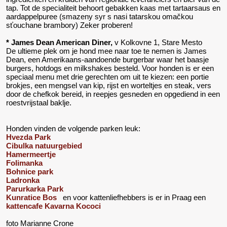
tap. Tot de specialiteit behoort gebakken kaas met tartaarsaus en
aardappelpuree (smazeny syr s nasi tatarskou omačkou
sťouchane brambory) Zeker proberen!
* James Dean American Diner,
v Kolkovne 1, Stare Mesto
De ultieme plek om je hond mee naar toe te nemen is James
Dean, een Amerikaans-aandoende burgerbar waar het baasje
burgers, hotdogs en milkshakes besteld. Voor honden is er een
speciaal menu met drie gerechten om uit te kiezen: een portie
brokjes, een mengsel van kip, rijst en worteltjes en steak, vers
door de chefkok bereid, in reepjes gesneden en opgediend in een
roestvrijstaal baklje.
Honden vinden de volgende parken leuk:
Hvezda Park
Cibulka natuurgebied
Hamermeertje
Folimanka
Bohnice park
Ladronka
Parurkarka Park
Kunratice Bos
en voor kattenliefhebbers is er in Praag een
kattencafe Kavarna Kococi
foto Marianne Crone