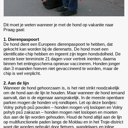
Dit moet je weten wanneer je met de hond op vakantie naar
Praag gaat:
1. Dierenpaspoort
De hond dient een Europees dierenpaspoort te hebben, dat
gekocht kan worden bij de dierenarts. De hond moet een
identificatie-chip hebben en ingeent zijn tegen hondsdolheid. De
eerste keer tenminste 21 dagen voor vertrek inenten, daarna
binnen het entingsschema opnieuw vaccineren. Honden jonger
dan 3 maanden hoeven niet gevaccineerd te worden, maar de
chip is wel verplicht.
2. Aan de lijn
Wanneer de hond gehoorzaam is, is het niet strikt noodzakelijk
om de hond aan de lijn te houden. Maar wanneer de hond iemand
aanvalt, dan is de eigenaar aansprakelijk. In de meeste openbare
parken mogen de honden vrij rondlopen. Let op deze bordjes:
Volny pohyb psů povolen – honden mogen vrij loslopen en Volny
pohyb psů zakazan – honden mogen niet loslopen en moeten
dus aan de lijn worden gehouden. Houd de hond altijd aan de lijn
op multifunctionele paden langs de Moldau en in het Troje-district
want die worden gebruikt door fietsers, wandelaars en inline