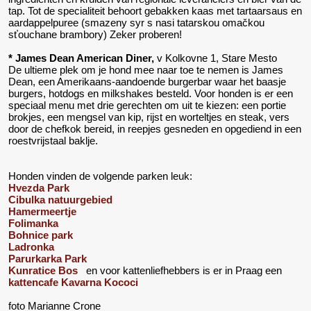
tap. Tot de specialiteit behoort gebakken kaas met tartaarsaus en
aardappelpuree (smazeny syr s nasi tatarskou omačkou
sťouchane brambory) Zeker proberen!
* James Dean American Diner,
v Kolkovne 1, Stare Mesto
De ultieme plek om je hond mee naar toe te nemen is James
Dean, een Amerikaans-aandoende burgerbar waar het baasje
burgers, hotdogs en milkshakes besteld. Voor honden is er een
speciaal menu met drie gerechten om uit te kiezen: een portie
brokjes, een mengsel van kip, rijst en worteltjes en steak, vers
door de chefkok bereid, in reepjes gesneden en opgediend in een
roestvrijstaal baklje.
Honden vinden de volgende parken leuk:
Hvezda Park
Cibulka natuurgebied
Hamermeertje
Folimanka
Bohnice park
Ladronka
Parurkarka Park
Kunratice Bos
en voor kattenliefhebbers is er in Praag een
kattencafe Kavarna Kococi
foto Marianne Crone