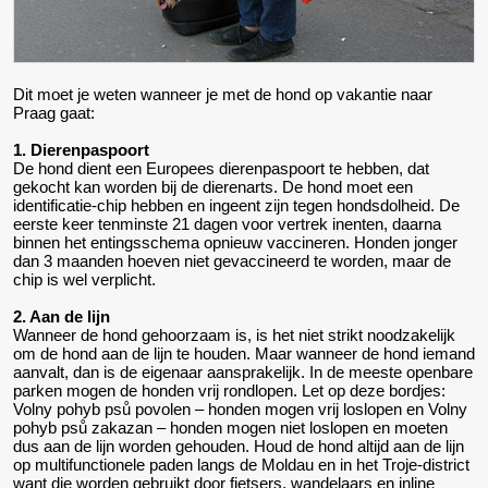
Dit moet je weten wanneer je met de hond op vakantie naar
Praag gaat:
1. Dierenpaspoort
De hond dient een Europees dierenpaspoort te hebben, dat
gekocht kan worden bij de dierenarts. De hond moet een
identificatie-chip hebben en ingeent zijn tegen hondsdolheid. De
eerste keer tenminste 21 dagen voor vertrek inenten, daarna
binnen het entingsschema opnieuw vaccineren. Honden jonger
dan 3 maanden hoeven niet gevaccineerd te worden, maar de
chip is wel verplicht.
2. Aan de lijn
Wanneer de hond gehoorzaam is, is het niet strikt noodzakelijk
om de hond aan de lijn te houden. Maar wanneer de hond iemand
aanvalt, dan is de eigenaar aansprakelijk. In de meeste openbare
parken mogen de honden vrij rondlopen. Let op deze bordjes:
Volny pohyb psů povolen – honden mogen vrij loslopen en Volny
pohyb psů zakazan – honden mogen niet loslopen en moeten
dus aan de lijn worden gehouden. Houd de hond altijd aan de lijn
op multifunctionele paden langs de Moldau en in het Troje-district
want die worden gebruikt door fietsers, wandelaars en inline