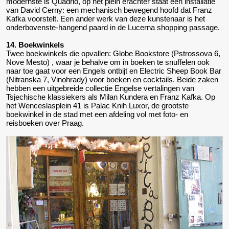
modernste is Quadrio, op het plein erachter staat een installatie
van David Cerny: een mechanisch bewegend hoofd dat Franz
Kafka voorstelt. Een ander werk van deze kunstenaar is het
onderbovenste-hangend paard in de Lucerna shopping passage.
14. Boekwinkels
Twee boekwinkels die opvallen: Globe Bookstore (Pstrossova 6,
Nove Mesto) , waar je behalve om in boeken te snuffelen ook
naar toe gaat voor een Engels ontbijt en Electric Sheep Book Bar
(Nitranska 7, Vinohrady) voor boeken en cocktails. Beide zaken
hebben een uitgebreide collectie Engelse vertalingen van
Tsjechische klassiekers als Milan Kundera en Franz Kafka. Op
het Wenceslasplein 41 is Palac Knih Luxor, de grootste
boekwinkel in de stad met een afdeling vol met foto- en
reisboeken over Praag.