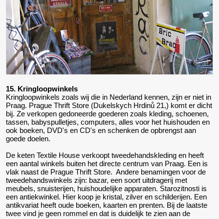
15. Kringloopwinkels
Kringloopwinkels zoals wij die in Nederland kennen, zijn er niet in
Praag. Prague Thrift Store (Dukelskych Hrdinů 21,) komt er dicht
bij. Ze verkopen gedoneerde goederen zoals kleding, schoenen,
tassen, babyspulletjes, computers, alles voor het huishouden en
ook boeken, DVD's en CD's en schenken de opbrengst aan
goede doelen.
De keten Textile House verkoopt tweedehandskleding en heeft
een aantal winkels buiten het directe centrum van Praag. Een is
vlak naast de Prague Thrift Store. Andere benamingen voor de
tweedehandswinkels zijn: bazar, een soort uitdragerij met
meubels, snuisterijen, huishoudelijke apparaten. Starozitnosti is
een antiekwinkel. Hier koop je kristal, zilver en schilderijen. Een
antikvariat heeft oude boeken, kaarten en prenten. Bij de laatste
twee vind je geen rommel en dat is duidelijk te zien aan de