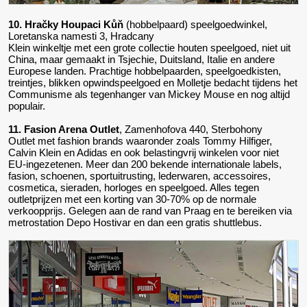
10. Hračky Houpaci Kůň
(hobbelpaard) speelgoedwinkel,
Loretanska namesti 3, Hradcany
Klein winkeltje met een grote collectie houten speelgoed, niet uit
China, maar gemaakt in Tsjechie, Duitsland, Italie en andere
Europese landen. Prachtige hobbelpaarden, speelgoedkisten,
treintjes, blikken opwindspeelgoed en Molletje bedacht tijdens het
Communisme als tegenhanger van Mickey Mouse en nog altijd
populair.
11. Fasion Arena Outlet
, Zamenhofova 440, Sterbohony
Outlet met fashion brands waaronder zoals Tommy Hilfiger,
Calvin Klein en Adidas en ook belastingvrij winkelen voor niet
EU-ingezetenen. Meer dan 200 bekende internationale labels,
fasion, schoenen, sportuitrusting, lederwaren, accessoires,
cosmetica, sieraden, horloges en speelgoed. Alles tegen
outletprijzen met een korting van 30-70% op de normale
verkoopprijs. Gelegen aan de rand van Praag en te bereiken via
metrostation Depo Hostivar en dan een gratis shuttlebus.