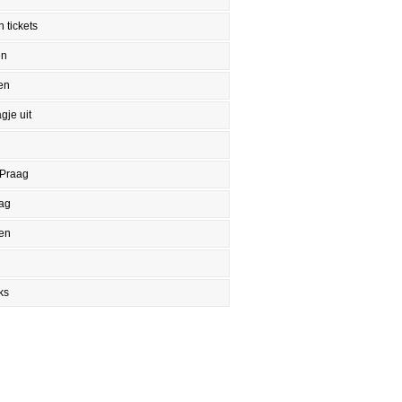
 tickets
en
en
gje uit
 Praag
aag
en
ks