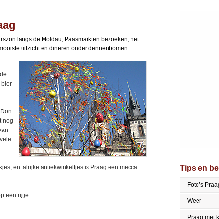
raag
aarszon langs de Moldau, Paasmarkten bezoeken, het
t mooiste uitzicht en dineren onder dennenbomen.
 de
 bier
a Don
t nog
van
 vele
kjes, en talrijke antiekwinkeltjes is Praag een mecca
Tips en b
Foto’s Praa
 een rijtje:
Weer
Praag met 