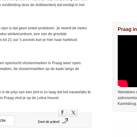
dleiding door de distileerderij dat eindigt in het
n dan is dat geen enkel probleem. Je neemt de metro
Praag in
odov winkelcentrum, een van de grootste
 tot 21 uur 's avonds kun je hier naar hartelust
 en openlucht vlooienmarken in Praag weer open.
nwijken, de vlooienmarkten op de kade langs de
is de prijs van een pint is zo laag dat het nauwelijks te
Wandelen do
 in Praag vind je op de Letna heuvel.
astronomis
Karelsbrug.
ctie
Deel dit artikel!