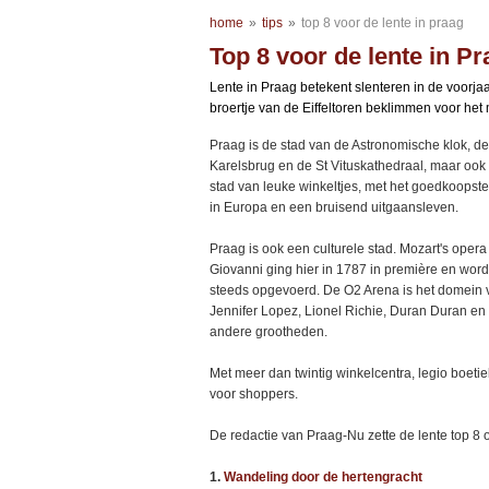
home
»
tips
»
top 8 voor de lente in praag
Top 8 voor de lente in P
Lente in Praag betekent slenteren in de voorj
broertje van de Eiffeltoren beklimmen voor he
Praag is de stad van de Astronomische klok, de
Karelsbrug en de St Vituskathedraal, maar ook
stad van leuke winkeltjes, met het goedkoopste
in Europa en een bruisend uitgaansleven.
Praag is ook een culturele stad. Mozart's oper
Giovanni ging hier in 1787 in première en word
steeds opgevoerd. De O2 Arena is het domein 
Jennifer Lopez, Lionel Richie, Duran Duran en
andere grootheden.
Met meer dan twintig winkelcentra, legio boetie
voor shoppers.
De redactie van Praag-Nu zette de lente top 8 op
1.
Wandeling door de hertengracht