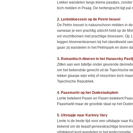
Lekker wandelen langs kleine paadjes, zonder v
toch midden in Praag. De hertengracht ligt pal 
2.
Lentebloessem op de Petrin heuvel
De Petrin heuvel is natuurschoon midden in de 
vanwaar je een prachtig uitzicht hebt op de Mo
vol vruchtbomen met prachtige bloessem. Op 1 mei
leggen bloemenkransen bij het standbeeld van
gaan zij wandelen in het Petrinpark en doen daar
3.
Romantisch dineren in het Hanavsky Pavil
Zitten aan een tafeltje onder geurende dennebo
om het bekendste gerecht uit de Tsjechische k
lekker glaasje wijn erbij of misschien toch maar
Tsjechische Republiek.
4.
Paasmarkt op het Oudestadsplein
Lente betekent Pasen en Pasen betekent Paasma
Paasmarkt maar de grootste staat op het Oudes
5.
Uitstapje naar Karlovy Vary
Lente is de beste tijd voor een uitstapje naar K
bekend om de twaalf geneeskrachtige bronnen
uitstekend kunt wandelen in het lentezonnetje.