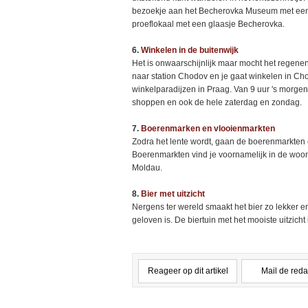
bezoekje aan het Becherovka Museum met een ron
proeflokaal met een glaasje Becherovka.
6.
Winkelen in de buitenwijk
Het is onwaarschijnlijk maar mocht het regene
naar station Chodov en je gaat winkelen in Ch
winkelparadijzen in Praag. Van 9 uur 's morgens
shoppen en ook de hele zaterdag en zondag.
7.
Boerenmarken en vlooienmarkten
Zodra het lente wordt, gaan de boerenmarkten
Boerenmarkten vind je voornamelijk in de woo
Moldau.
8.
Bier met uitzicht
Nergens ter wereld smaakt het bier zo lekker en 
geloven is. De biertuin met het mooiste uitzicht
Reageer op dit artikel
Mail de reda