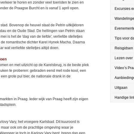
erkeer te horen en zonder veel toeristen te zien en
onder de Praagse Burcht en is vanaf 1 april open.
Excursies en
Wandeling
stad. Bovenop de heuvel staat de Petrin uitkijktoren
Evenement
ldau en de Oude Stad. De hellingen van Petrin staan
 is het de 'dag van de liefde', verliefde stelletjes
Tips voor da
 de romantische dichter Karel Hynek Macha. Daarna
 wat verliefde stelletjes altijd doen.
Reisgidsen
Lezen over
joen
men en met uitzicht op de Karelsbrug, is de beste plek
Video’s Pr
euken te proberen: gebraden eend met rode kool, een
 een grote pul bier, de nationale drank in de
Aanbieding
Uitgaan
Handige lin
rkten in Praag. Ieder wijk van Praag heeft zijn eigen
tadsplein.
arlovy Vary, het vroegere Karlsbad. Dit kuuroord is
 maar ook om de prachtige omgeving waar je
 Wanneer je toch in Karlovy Vary bent, breng dan een