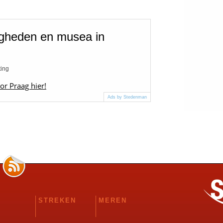
igheden en musea in
ting
or Praag hier!
Ads by Stedenman
STREKEN
MEREN