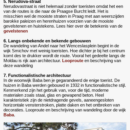
5. Nerudova-straat
Nerudovastraat is niet helemaal zonder toeristen omdat het een
van de routes is die naar de Praagse Burcht leidt. Het is
misschien wel de mooiste straten in Praag met aan weerszijden
barokke paleizen en herenhuizen voorzien van de mooiste
gevelstenen en huistekens. Lees hier over de betekenis van de
gevelstenen
6. Langs onbekende en bekende gebouwen
De wandeling van Andel naar het Wenceslasplein begint in de
wijk Smichov met weinig toeristen. Hoe dichter je bij het centrum
komt des te drukker wordt de route. Vooral het gedeelte langs de
Moldau is rijk aan architectuur.
Looproute
en beschrijving van
deze wandeling
7. Functionalistische architectuur
In de woonwijk Baba ben je gegarandeerd de enige toerist. De
huizen in Baba werden gebouwd in 1932 in functionalistische stijl.
Kenmerkend zijn het gebruik van, voor die tijd, moderne
materialen zoals staal, glas en gewapend beton. Heel
karakteristiek zijn de nietdragende gevels, aaneengesloten
horizontale vensterstroken, platte daken en het ontbreken van
decoraties. Looproute en beschrijving van wandeling door de wijk
Baba
.