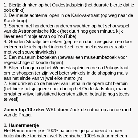
1. Biertje drinken op het Oudestadsplein (het duurste biertje dat je
ooit drinkt)
2. De meute achterna lopen in de Karlova-straat (op weg naar de
Karelsbrug)
3. Samen met honderden anderen wachten op het schouwspel
van de Astronomische Klok (het duurt nog geen minuut, kijk
liever een filmpje ervan op YouTube)
4. Gouden Straatje bezoeken (geprezen door reisgidsen en door
iedereen die iets op het internet zet, een heel gewoon straatje
met veel souvenirwinkels)
5. Een museum bezoeken (bewaar een museumbezoek voor
regenachtige of koude dagen)
6. Blijven hangen op het Wenceslasplein en de na Prikopstraat
om te shoppen (er zijn veel beter winkels in de shopping malls
aan het einde van vrijwel elke metrolijn)
7. Bier drinken op de heuvel van Letna in de openlucht biertuin
(het bier is ietsje goedkoper dan op het Oudestadsplein, maar
omdat er vrijwel uitsluitend toeristen zitten, betaal je nog steeds
te veel)
Zomer top 10 zeker WEL doen
Zoek de natuur op aan de rand
van de Praag.
1. Hamermeertje
Het Hamermeertje is 100% natuur en gegarandeerd zonder
buitenlandse toeristen, wel Tsjechische. 100% natuur met een