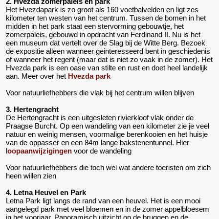
2. Hvezda zomerpaleis en park
Het Hvezdapark is zo groot als 160 voetbalvelden en ligt zes
kilometer ten westen van het centrum. Tussen de bomen in het
midden in het park staat een stervorming gebouwtje, het
zomerpaleis, gebouwd in opdracht van Ferdinand II. Nu is het
een museum dat vertelt over de Slag bij de Witte Berg. Bezoek
de expositie alleen wanneer geinteresseerd bent in geschiedenis
of wanneer het regent (maar dat is niet zo vaak in de zomer). Het
Hvezda park is een oase van stilte en rust en doet heel landelijk
aan. Meer over het
Hvezda park
Voor natuurliefhebbers die vlak bij het centrum willen blijven
3. Hertengracht
De Hertengracht is een uitgesleten rivierkloof vlak onder de
Praagse Burcht. Op een wandeling van een kilometer zie je veel
natuur en weinig mensen, voormalige berenkooien en het huisje
van de oppasser en een 84m lange bakstenentunnel. Hier
l
oopaanwijzigingen
voor de wandeling
Voor natuurliefhebbers die toch wel wat andere toeristen om zich
heen willen zien
4. Letna Heuvel en Park
Letna Park ligt langs de rand van een heuvel. Het is een mooi
aangelegd park met veel bloemen en in de zomer appelbloesem
in het voorjaar. Panoramisch uitzicht op de bruggen en de