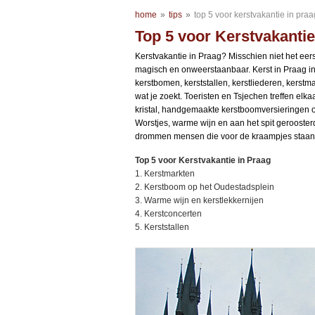
home
»
tips
»
top 5 voor kerstvakantie in praa
Top 5 voor Kerstvakantie
Kerstvakantie in Praag? Misschien niet het eers
magisch en onweerstaanbaar. Kerst in Praag in 
kerstbomen, kerststallen, kerstliederen, kerstm
wat je zoekt. Toeristen en Tsjechen treffen e
kristal, handgemaakte kerstboomversieringen
Worstjes, warme wijn en aan het spit gerooste
drommen mensen die voor de kraampjes staan
Top 5 voor Kerstvakantie in Praag
1. Kerstmarkten
2. Kerstboom op het Oudestadsplein
3. Warme wijn en kerstlekkernijen
4. Kerstconcerten
5. Kerststallen