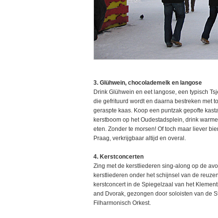
3. Glühwein, chocolademelk en langose
Drink Glühwein en eet langose, een typisch Tsje
die gefrituurd wordt en daarna bestreken met 
geraspte kaas. Koop een puntzak gepofte kastan
kerstboom op het Oudestadsplein, drink warme 
eten. Zonder te morsen! Of toch maar liever bi
Praag, verkrijgbaar altijd en overal.
4. Kerstconcerten
Zing met de kerstliederen sing-along op de 
kerstliederen onder het schijnsel van de reuz
kerstconcert in de Spiegelzaal van het Klemen
and Dvorak, gezongen door soloisten van de St
Filharmonisch Orkest.