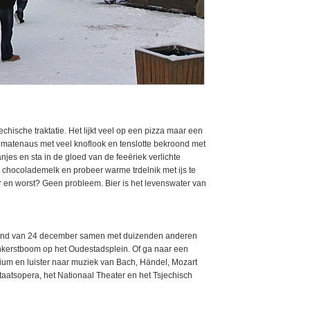
chische traktatie. Het lijkt veel op een pizza maar een
tomatenaus met veel knoflook en tenslotte bekroond met
jes en sta in de gloed van de feeëriek verlichte
chocolademelk en probeer warme trdelnik met ijs te
er en worst? Geen probleem. Bier is het levenswater van
avond van 24 december samen met duizenden anderen
enkerstboom op het Oudestadsplein. Of ga naar een
tium en luister naar muziek van Bach, Händel, Mozart
aatsopera, het Nationaal Theater en het Tsjechisch