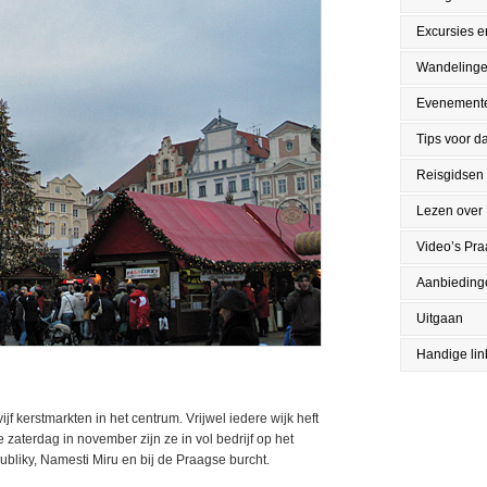
Excursies en
Wandeling
Evenement
Tips voor da
Reisgidsen
Lezen over
Video’s Pr
Aanbieding
Uitgaan
Handige lin
f kerstmarkten in het centrum. Vrijwel iedere wijk heft
e zaterdag in november zijn ze in vol bedrijf op het
liky, Namesti Miru en bij de Praagse burcht.