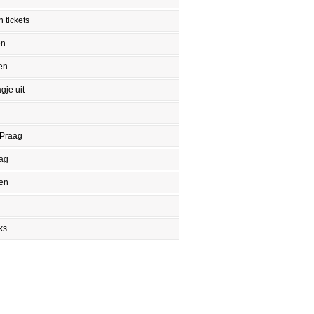
 tickets
en
en
gje uit
 Praag
aag
en
ks