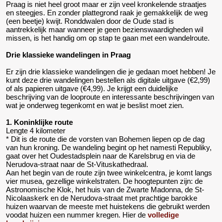
Praag is niet heel groot maar er zijn veel kronkelende straatjes
en steegjes. En zonder plattegrond raak je gemakkelijk de weg
(een beetje) kwijt. Ronddwalen door de Oude stad is
aantrekkelijk maar wanneer je geen bezienswaardigheden wil
missen, is het handig om op stap te gaan met een wandelroute.
Drie klassieke wandelingen in Praag
Er zijn drie klassieke wandelingen die je gedaan moet hebben! Je
kunt deze drie wandelingen bestellen als digitale uitgave (€2,99)
of als papieren uitgave (€4,99). Je krijgt een duidelijke
beschrijving van de looproute en interessante beschrijvingen van
wat je onderweg tegenkomt en wat je beslist moet zien.
1. Koninklijke route
Lengte 4 kilometer
* Dit is de route die de vorsten van Bohemen liepen op de dag
van hun kroning. De wandeling begint op het namesti Republiky,
gaat over het Oudestadsplein naar de Karelsbrug en via de
Nerudova-straat naar de St-Vituskathedraal.
Aan het begin van de route zijn twee winkelcentra, je komt langs
vier musea, gezellige winkelstraten. De hoogtepunten zijn: de
Astronomische Klok, het huis van de Zwarte Madonna, de St-
Nicolaaskerk en de Nerudova-straat met prachtige barokke
huizen waarvan de meeste met huistekens die gebruikt werden
voodat huizen een nummer kregen. Hier de
volledige