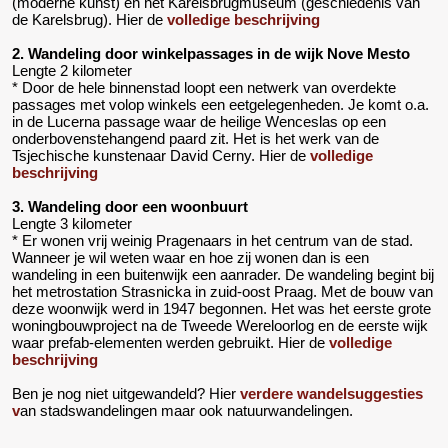
(moderne kunst) en het Karelsbrugmuseum (geschiedenis van
de Karelsbrug). Hier de
volledige beschrijving
2. Wandeling door winkelpassages in de wijk Nove Mesto
Lengte 2 kilometer
* Door de hele binnenstad loopt een netwerk van overdekte
passages met volop winkels een eetgelegenheden. Je komt o.a.
in de Lucerna passage waar de heilige Wenceslas op een
onderbovenstehangend paard zit. Het is het werk van de
Tsjechische kunstenaar David Cerny. Hier de
volledige
beschrijving
3. Wandeling door een woonbuurt
Lengte 3 kilometer
* Er wonen vrij weinig Pragenaars in het centrum van de stad.
Wanneer je wil weten waar en hoe zij wonen dan is een
wandeling in een buitenwijk een aanrader. De wandeling begint bij
het metrostation Strasnicka in zuid-oost Praag. Met de bouw van
deze woonwijk werd in 1947 begonnen. Het was het eerste grote
woningbouwproject na de Tweede Wereloorlog en de eerste wijk
waar prefab-elementen werden gebruikt. Hier de
volledige
beschrijving
Ben je nog niet uitgewandeld? Hier
verdere wandelsuggesties
v
an stadswandelingen maar ook natuurwandelingen.