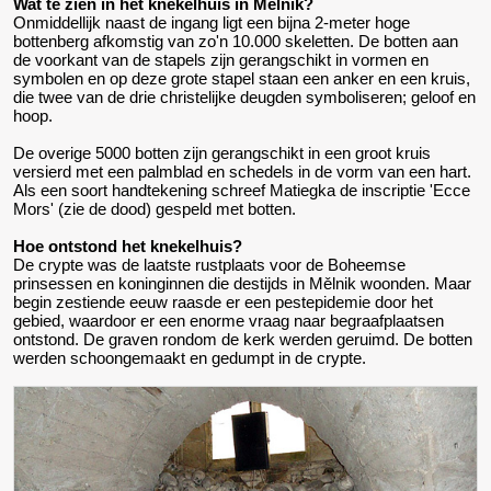
Wat te zien in het knekelhuis in Mělnik?
Onmiddellijk naast de ingang ligt een bijna 2-meter hoge
bottenberg afkomstig van zo'n 10.000 skeletten. De botten aan
de voorkant van de stapels zijn gerangschikt in vormen en
symbolen en op deze grote stapel staan een anker en een kruis,
die twee van de drie christelijke deugden symboliseren; geloof en
hoop.
De overige 5000 botten zijn gerangschikt in een groot kruis
versierd met een palmblad en schedels in de vorm van een hart.
Als een soort handtekening schreef Matiegka de inscriptie 'Ecce
Mors' (zie de dood) gespeld met botten.
Hoe ontstond het knekelhuis?
De crypte was de laatste rustplaats voor de Boheemse
prinsessen en koninginnen die destijds in Mělnik woonden. Maar
begin zestiende eeuw raasde er een pestepidemie door het
gebied, waardoor er een enorme vraag naar begraafplaatsen
ontstond. De graven rondom de kerk werden geruimd. De botten
werden schoongemaakt en gedumpt in de crypte.