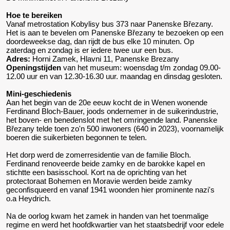
Hoe te bereiken
Vanaf metrostation Kobylisy bus 373 naar Panenske Březany.
Het is aan te bevelen om Panenske Březany te bezoeken op een
doordeweekse dag, dan rijdt de bus elke 10 minuten. Op
zaterdag en zondag is er iedere twee uur een bus.
Adres:
Horni Zamek, Hlavni 11, Panenske Brezany
Openingstijden
van het museum: woensdag t/m zondag 09.00-
12.00 uur en van 12.30-16.30 uur. maandag en dinsdag gesloten.
Mini-geschiedenis
Aan het begin van de 20e eeuw kocht de in Wenen wonende
Ferdinand Bloch-Bauer, joods ondernemer in de suikerindustrie,
het boven- en benedenslot met het omringende land. Panenske
Březany telde toen zo'n 500 inwoners (640 in 2023), voornamelijk
boeren die suikerbieten begonnen te telen.
Het dorp werd de zomerresidentie van de familie Bloch.
Ferdinand renoveerde beide zamky en de barokke kapel en
stichtte een basisschool. Kort na de oprichting van het
protectoraat Bohemen en Moravie werden beide zamky
geconfisqueerd en vanaf 1941 woonden hier prominente nazi's
o.a Heydrich.
Na de oorlog kwam het zamek in handen van het toenmalige
regime en werd het hoofdkwartier van het staatsbedrijf voor edele