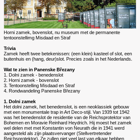
Horni zamek, bovenslot, nu museum met de permanente
tentoonstellimg Misdaad en Straf
Trivia
Zamek heeft twee betekenissen: (een klein) kasteel of slot, een
buitenhuis en (hang, deur)slot. Precies zoals in het Nederlands.
Wat te zien in Panenske Březany
1. Dolni zamek - benedenslot
2. Horni zamek - bovenslot
3. Tentoonstelling Misdaad en Straf
4. Rondwandeling Panenske Březany
1. Dolni zamek
Het dolni zamek, het benedenslot, is een neoklassiek gebouw
met een monumentale trap in Art Deco-stijl. Van 1939 tot 1942
was het benedenslot de residentie van de Reichsprotektor van
Bohemen en Moravie Reinhard Heydrich. Hij moest het zamek
wel delen met met Konstantin von Neurath die in 1941 werd
aangesteld als zijn plaatsvervanger (Stellvertretender
Reichsprotektor). Ze zullen niet veel last van elkaar hebben