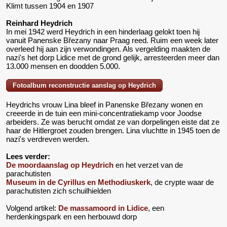
Klimt tussen 1904 en 1907
Reinhard Heydrich
In mei 1942 werd Heydrich in een hinderlaag gelokt toen hij
vanuit Panenske Březany naar Praag reed. Ruim een week later
overleed hij aan zijn verwondingen. Als vergelding maakten de
nazi's het dorp Lidice met de grond gelijk, arresteerden meer dan
13.000 mensen en doodden 5.000.
Fotoalbum reconstructie aanslag op Heydrich
Heydrichs vrouw Lina bleef in Panenske Březany wonen en
creeerde in de tuin een mini-concentratiekamp voor Joodse
arbeiders. Ze was berucht omdat ze van dorpelingen eiste dat ze
haar de Hitlergroet zouden brengen. Lina vluchtte in 1945 toen de
nazi's verdreven werden.
Lees verder:
De moordaanslag op Heydrich
en het verzet van de
parachutisten
Museum in de Cyrillus en Methodiuskerk
, de crypte waar de
parachutisten zich schuilhielden
Volgend artikel:
De massamoord in Lidice
, een
herdenkingspark en een herbouwd dorp