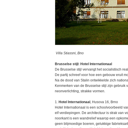
Villa Stiassni, Bno
Brusselse stijl: Hotel Internationaal
De Brusselse stijl vervangt het socialistisch re
De partij schreef voor hoe een gebouw eruit moes
Na de dood van Stalin ontwikkelde zich national
Kenmerken van de Brusselse stijl zijn gebruik 
neonverlichting, strakke vormen.
1.
Hotel Internationaal
, Husova 16, Brno
Hotel Internationaal is een schoolvoorbeeld va
elf verdiepingen. De architectuur is strak van
noorkant is een wandrelief waarop een opkome
geen blijmoedige boeren, gelukkige fabrieksarb