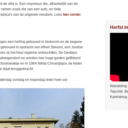
 de villa is. Een onyxmuur die, afhankelijk van de
re ramen zoals die van een auto, en hete
replica's van de originele meubels. Lees
hier verder
.
.
Herfst i
t. Tegen een helling gebouwd in blokvorm en de begane
 gebouwd in opdracht van Alfred Stiassni, een Joodse
 toen zij het Nazi regieme ontvluchtten. De Gestapo
staatseigendom en werden hier hoge gasten gefêteerd
hoslowakije en in 1964 Nikita Chroesjtsjov, de leider
ke staat teruggebracht.
 zaterdag zondag en maandag ieder heel uur.
Wandeling 
Tsjechië. 
Karelsbrug 