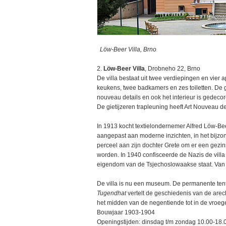
Löw-Beer Villa, Brno
2.
Löw-Beer Villa
, Drobneho 22, Brno
De villa bestaat uit twee verdiepingen en vier 
keukens, twee badkamers en zes toiletten. De ge
nouveau details en ook het interieur is gedec
De gietijzeren trapleuning heeft Art Nouveau de
In 1913 kocht textielondernemer Alfred Löw-Bee
aangepast aan moderne inzichten, in het bijzon
perceel aan zijn dochter Grete om er een gezi
worden. In 1940 confisceerde de Nazis de villa
eigendom van de Tsjechoslowaakse staat. Van
De villa is nu een museum. De permanente ten
Tugendhat
vertelt de geschiedenis van de arec
het midden van de negentiende tot in de vroeg
Bouwjaar 1903-1904
Openingstijden: dinsdag t/m zondag 10.00-18.0