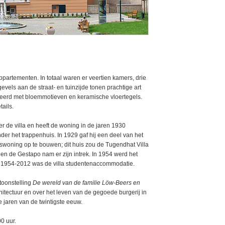
appartementen. In totaal waren er veertien kamers, drie
vels aan de straat- en tuinzijde tonen prachtige art
oreerd met bloemmotieven en keramische vloertegels.
tails.
r de villa en heeft de woning in de jaren 1930
der het trappenhuis. In 1929 gaf hij een deel van het
nswoning op te bouwen; dit huis zou de Tugendhat Villa
 en de Gestapo nam er zijn intrek. In 1954 werd het
 1954-2012 was de villa studentenaccommodatie.
toonstelling
De wereld van de familie Löw-Beers en
hitectuur en over het leven van de gegoede burgerij in
e jaren van de twintigste eeuw.
0 uur.