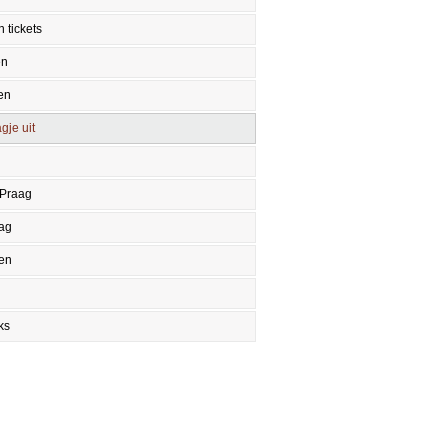
 tickets
en
en
gje uit
 Praag
aag
en
ks