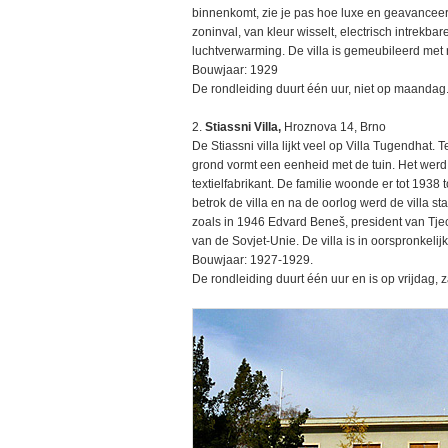
binnenkomt, zie je pas hoe luxe en geavanceerd
zoninval, van kleur wisselt, electrisch intrekba
luchtverwarming. De villa is gemeubileerd met 
Bouwjaar: 1929
De rondleiding duurt één uur, niet op maandag
2.
Stiassni Villa,
Hroznova 14, Brno
De Stiassni villa lijkt veel op Villa Tugendha
grond vormt een eenheid met de tuin. Het werd
textielfabrikant. De familie woonde er tot 1938
betrok de villa en na de oorlog werd de villa 
zoals in 1946 Edvard Beneš, president van Tjec
van de Sovjet-Unie. De villa is in oorspronkelij
Bouwjaar: 1927-1929.
De rondleiding duurt één uur en is op vrijdag,