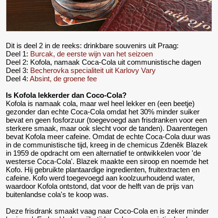
Dit is deel 2 in de reeks: drinkbare souvenirs uit Praag:
Deel 1:
Burcak, de eerste wijn van het seizoen
Deel 2: Kofola, namaak Coca-Cola uit communistische dagen
Deel 3:
Becherovka specialiteit uit Karlovy Vary
Deel 4:
Absint, de groene fee
Is Kofola lekkerder dan Coco-Cola?
Kofola is namaak cola, maar wel heel lekker en (een beetje)
gezonder dan echte Coca-Cola omdat het 30% minder suiker
bevat en geen fosforzuur (toegevoegd aan frisdranken voor een
sterkere smaak, maar ook slecht voor de tanden). Daarentegen
bevat Kofola meer cafeine. Omdat de echte Coca-Cola duur was
in de communistische tijd, kreeg in de chemicus Zdeněk Blazek
in 1959 de opdracht om een alternatief te ontwikkelen voor 'de
westerse Coca-Cola'. Blazek maakte een siroop en noemde het
Kofo. Hij gebruikte plantaardige ingredienten, fruitextracten en
cafeine. Kofo werd toegevoegd aan koolzuurhoudend water,
waardoor Kofola ontstond, dat voor de helft van de prijs van
buitenlandse cola's te koop was.
Deze frisdrank smaakt vaag naar Coco-Cola en is zeker minder