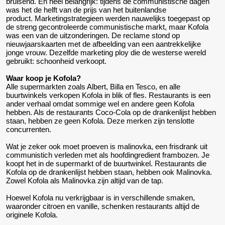
bruisend. En heel belangrijk: tijdens de communistische dagen
was het de helft van de prijs van het buitenlandse
product. Marketingstrategieen werden nauwelijks toegepast op
de streng gecontroleerde communistische markt, maar Kofola
was een van de uitzonderingen. De reclame stond op
nieuwjaarskaarten met de afbeelding van een aantrekkelijke
jonge vrouw. Dezelfde marketing ploy die de westerse wereld
gebruikt: schoonheid verkoopt.
Waar koop je Kofola?
Alle supermarkten zoals Albert, Billa en Tesco, en alle
buurtwinkels verkopen Kofola in blik of fles. Restaurants is een
ander verhaal omdat sommige wel en andere geen Kofola
hebben. Als de restaurants Coco-Cola op de drankenlijst hebben
staan, hebben ze geen Kofola. Deze merken zijn tenslotte
concurrenten.
Wat je zeker ook moet proeven is malinovka, een frisdrank uit
communistich verleden met als hoofdingredient frambozen. Je
koopt het in de supermarkt of de buurtwinkel. Restaurants die
Kofola op de drankenlijst hebben staan, hebben ook Malinovka.
Zowel Kofola als Malinovka zijn altijd van de tap.
Hoewel Kofola nu verkrijgbaar is in verschillende smaken,
waaronder citroen en vanille, schenken restaurants altijd de
originele Kofola.