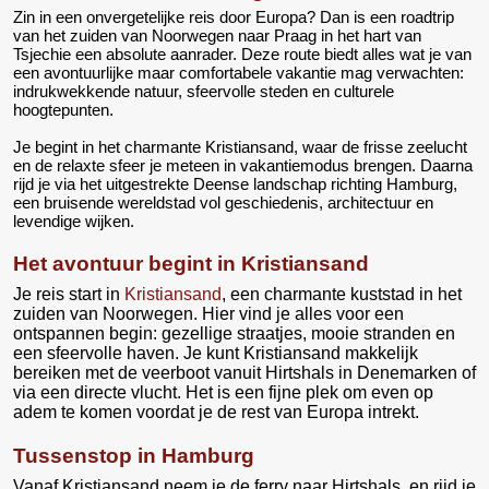
Zin in een onvergetelijke reis door Europa? Dan is een roadtrip
van het zuiden van Noorwegen naar Praag in het hart van
Tsjechie een absolute aanrader. Deze route biedt alles wat je van
een avontuurlijke maar comfortabele vakantie mag verwachten:
indrukwekkende natuur, sfeervolle steden en culturele
hoogtepunten.
Je begint in het charmante Kristiansand, waar de frisse zeelucht
en de relaxte sfeer je meteen in vakantiemodus brengen. Daarna
rijd je via het uitgestrekte Deense landschap richting Hamburg,
een bruisende wereldstad vol geschiedenis, architectuur en
levendige wijken.
Het avontuur begint in Kristiansand
Je reis start in
Kristiansand
, een charmante kuststad in het
zuiden van Noorwegen. Hier vind je alles voor een
ontspannen begin: gezellige straatjes, mooie stranden en
een sfeervolle haven. Je kunt Kristiansand makkelijk
bereiken met de veerboot vanuit Hirtshals in Denemarken of
via een directe vlucht. Het is een fijne plek om even op
adem te komen voordat je de rest van Europa intrekt.
Tussenstop in Hamburg
Vanaf Kristiansand neem je de ferry naar Hirtshals, en rijd je