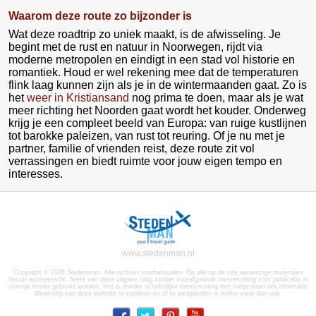
Waarom deze route zo bijzonder is
Wat deze roadtrip zo uniek maakt, is de afwisseling. Je
begint met de rust en natuur in Noorwegen, rijdt via
moderne metropolen en eindigt in een stad vol historie en
romantiek. Houd er wel rekening mee dat de temperaturen
flink laag kunnen zijn als je in de wintermaanden gaat. Zo is
het
weer in Kristiansand
nog prima te doen, maar als je wat
meer richting het Noorden gaat wordt het kouder. Onderweg
krijg je een compleet beeld van Europa: van ruige kustlijnen
tot barokke paleizen, van rust tot reuring. Of je nu met je
partner, familie of vrienden reist, deze route zit vol
verrassingen en biedt ruimte voor jouw eigen tempo en
interesses.
www.stedenman.nl
Copyright © 2026 Stedenman. Alle rechten voorbehouden. Op alle op de site aanwezige materialen
berust auteursrecht. Niets van deze uitgave mag zonder voorafgaande toestemming voor publicatie in
overige media gebruikt worden. Het is zonder schriftelijke toestemming niet toegestaan om informatie
afkomstig van deze website te kopiëren en of te verspreiden in welke vorm dan ook.