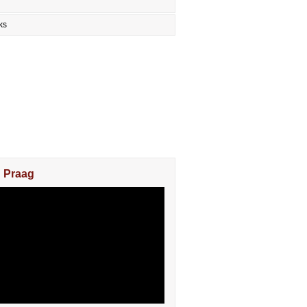
ks
n Praag