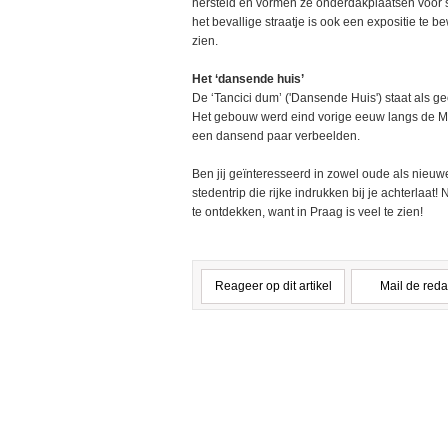
hersteld en vormen ze onderdakplaatsen voor s
het bevallige straatje is ook een expositie te
zien.
Het ‘dansende huis’
De ‘Tancici dum’ ('Dansende Huis') staat als g
Het gebouw werd eind vorige eeuw langs de M
een dansend paar verbeelden.
Ben jij geïnteresseerd in zowel oude als nieu
stedentrip die rijke indrukken bij je achterlaat
te ontdekken, want in Praag is veel te zien!
Reageer op dit artikel
Mail de reda