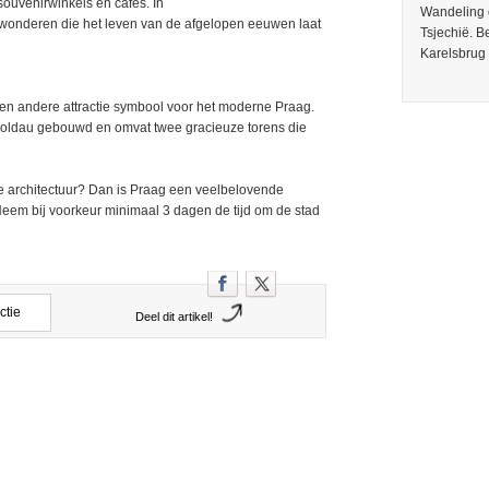
ouvenirwinkels en cafés. In
Wandeling 
 bewonderen die het leven van de afgelopen eeuwen laat
Tsjechië. 
Karelsbrug 
een andere attractie symbool voor het moderne Praag.
oldau gebouwd en omvat twee gracieuze torens die
we architectuur? Dan is Praag een veelbelovende
! Neem bij voorkeur minimaal 3 dagen de tijd om de stad
ctie
Deel dit artikel!