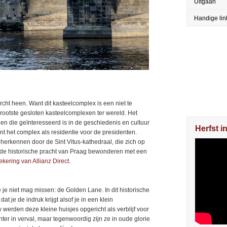
Uitgaan
Handige lin
ht heen. Want dit kasteelcomplex is een niet te
rootste gesloten kasteelcomplexen ter wereld. Het
en die geïnteresseerd is in de geschiedenis en cultuur
Herfst i
nt het complex als residentie voor de presidenten.
e herkennen door de Sint Vitus-kathedraal, die zich op
je de historische pracht van Praag bewonderen met een
ekering van Allianz Direct
.
 je niet mag missen: de Golden Lane. In dit historische
dat je de indruk krijgt alsof je in een klein
erden deze kleine huisjes opgericht als verblijf voor
ter in verval, maar tegenwoordig zijn ze in oude glorie