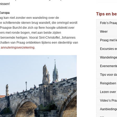
missen!
 Europa
Tips en b
raag kan niet zonder een wandeling over de
ze schitterende stenen brug wandelt, die omringd wordt
Foto’s Praa
e Praagse Burcht die zich op fiere hoogte uitstrekt over
Weer
jlers met ronde bogen, met aan beide zijden
beroemde heiligen. Vooral Sint-Christoffel, Johannes
Praag met 
schatten van Praag ontdekken tijdens een stedentrip van
t
annuleringsverzekering
.
Excursies en
Wandeling
Evenement
Tips voor da
Reisgidsen
Lezen over
Video’s Pr
Aanbieding