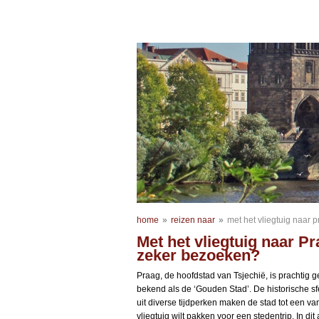
home
»
reizen naar
»
met het vliegtuig naar
Met het vliegtuig naar P
zeker bezoeken?
Praag, de hoofdstad van Tsjechië, is prachtig 
bekend als de ‘Gouden Stad’. De historische sfe
uit diverse tijdperken maken de stad tot een v
vliegtuig wilt pakken voor een stedentrip. In di