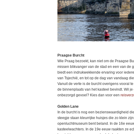
Praagse Burcht
Wie Praag bezoekt, kan niet om de Praagse Burc
missen blikvanger van de stad en een van de g
biedt een indrukwekkende ervaring voor iedere
van Tsjechië, en tot op de dag van vandaag die
Vanuit de verte is de burcht overigens vooral t
de binnenplaats van het kasteel bevindt. Wil 
onbezorgd gevoel? Kies dan voor een
reisverz
Golden Lane
In de burcht is nog een bezienswaardigheid die
steegje staan kleurrijke huisjes die zo klein zijn 
openluchtmuseum bent beland. In de 16e eeuw w
kasteelwachters. In de 19e eeuw raakten ze ech