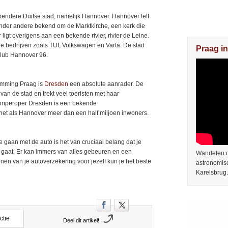
kendere Duitse stad, namelijk Hannover. Hannover telt
 onder andere bekend om de Marktkirche, een kerk die
gt overigens aan een bekende rivier, rivier de Leine.
e bedrijven zoals TUI, Volkswagen en Varta. De stad
Praag in
club Hannover 96.
temming Praag is
Dresden
een absolute aanrader. De
an de stad en trekt veel toeristen met haar
Semperoper Dresden is een bekende
net als Hannover meer dan een half miljoen inwoners.
e gaan met de auto is het van cruciaal belang dat je
gaat. Er kan immers van alles gebeuren en een
Wandelen do
enen van je autoverzekering voor jezelf kun je het beste
astronomis
Karelsbrug.
ctie
Deel dit artikel!