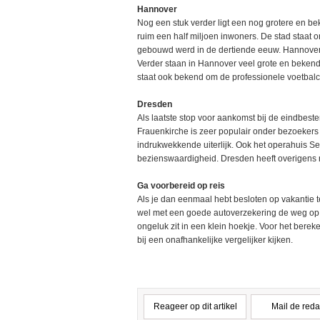
Hannover
Nog een stuk verder ligt een nog grotere en be
ruim een half miljoen inwoners. De stad staat
gebouwd werd in de dertiende eeuw. Hannover li
Verder staan in Hannover veel grote en bekend
staat ook bekend om de professionele voetbal
Dresden
Als laatste stop voor aankomst bij de eindbes
Frauenkirche is zeer populair onder bezoekers v
indrukwekkende uiterlijk. Ook het operahuis 
bezienswaardigheid. Dresden heeft overigens 
Ga voorbereid op reis
Als je dan eenmaal hebt besloten op vakantie t
wel met een goede autoverzekering de weg op 
ongeluk zit in een klein hoekje. Voor het berek
bij een onafhankelijke vergelijker kijken.
Reageer op dit artikel
Mail de reda