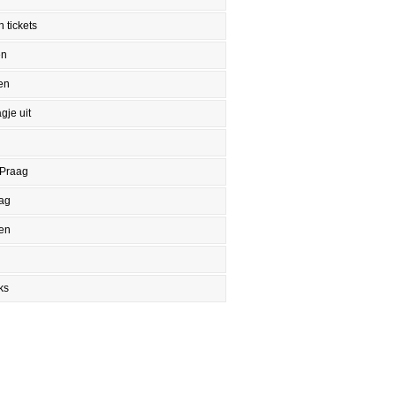
 tickets
en
en
gje uit
 Praag
aag
en
ks