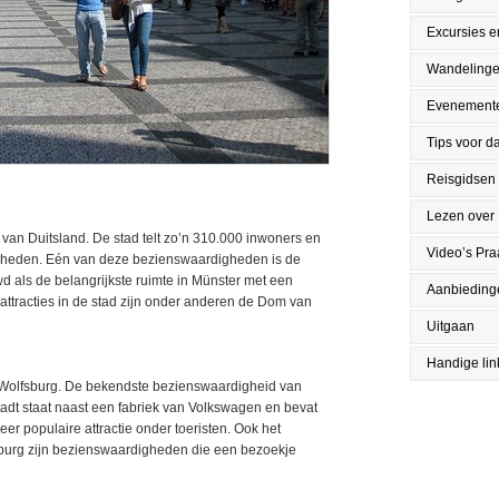
Excursies en
Wandeling
Evenement
Tips voor da
Reisgidsen
Lezen over
n van Duitsland. De stad telt zo’n 310.000 inwoners en
Video’s Pr
gheden. Eén van deze bezienswaardigheden is de
 als de belangrijkste ruimte in Münster met een
Aanbieding
 attracties in de stad zijn onder anderen de Dom van
Uitgaan
Handige lin
t Wolfsburg. De bekendste bezienswaardigheid van
tadt staat naast een fabriek van Volkswagen en bevat
er populaire attractie onder toeristen. Ook het
urg zijn bezienswaardigheden die een bezoekje