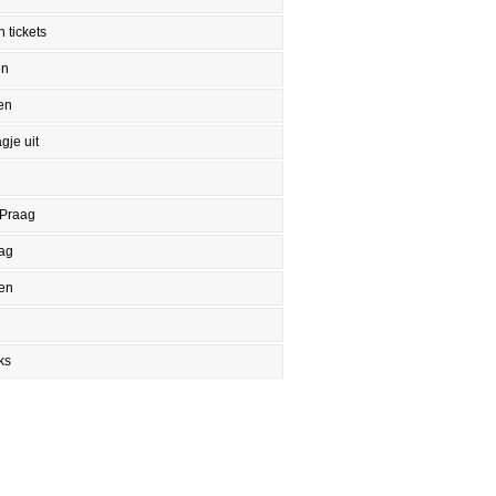
 tickets
en
en
gje uit
 Praag
aag
en
ks