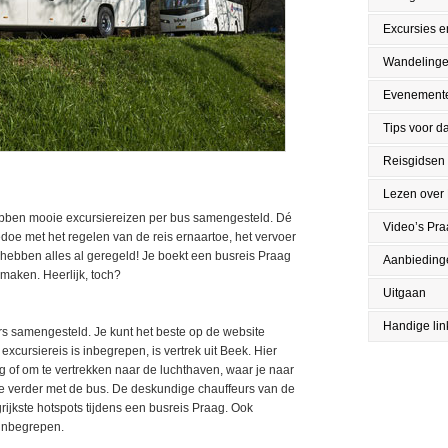
Excursies en
Wandeling
Evenement
Tips voor da
Reisgidsen
Lezen over
hebben mooie excursiereizen per bus samengesteld. Dé
Video’s Pr
oe met het regelen van de reis ernaartoe, het vervoer
ij hebben alles al geregeld! Je boekt een busreis Praag
Aanbieding
 maken. Heerlijk, toch?
Uitgaan
Handige lin
ers samengesteld. Je kunt het beste op de website
excursiereis is inbegrepen, is vertrek uit Beek. Hier
 of om te vertrekken naar de luchthaven, waar je naar
 je verder met de bus. De deskundige chauffeurs van de
rijkste hotspots tijdens een busreis Praag. Ook
 inbegrepen.