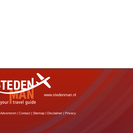
www.stedenman.nl
Adverteren
|
Contact
|
Sitemap
|
Disclaimer
|
Privacy