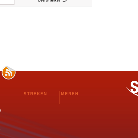
Deel dit artikel!
STREKEN
MEREN
g
a