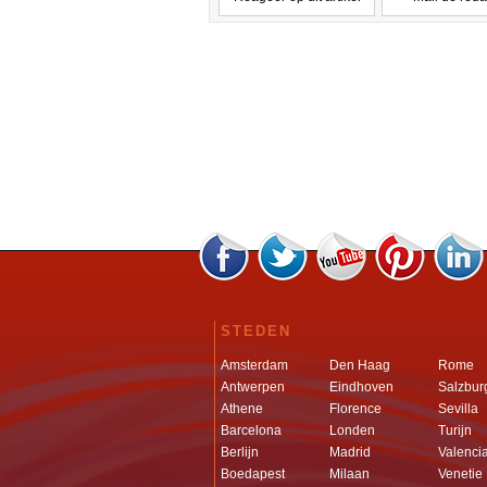
STEDEN
Amsterdam
Den Haag
Rome
Antwerpen
Eindhoven
Salzbur
Athene
Florence
Sevilla
Barcelona
Londen
Turijn
Berlijn
Madrid
Valenci
Boedapest
Milaan
Venetie