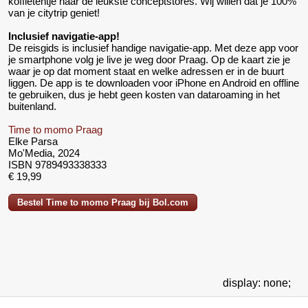
koffietentje naar de leukste conceptstores. Wij willen dat je 100%
van je citytrip geniet!
Inclusief navigatie‐app!
De reisgids is inclusief handige navigatie‐app. Met deze app voor
je smartphone volg je live je weg door Praag. Op de kaart zie je
waar je op dat moment staat en welke adressen er in de buurt
liggen. De app is te downloaden voor iPhone en Android en offline
te gebruiken, dus je hebt geen kosten van dataroaming in het
buitenland.
Time to momo Praag
Elke Parsa
Mo'Media, 2024
ISBN 9789493338333
€ 19,99
Bestel Time to momo Praag bij Bol.com
display: none;