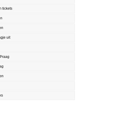
 tickets
en
en
gje uit
 Praag
aag
en
ks