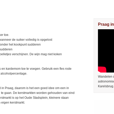
Praag in
er toe.
anneer de suiker volledig is opgelost
es onder het kookpunt sudderen
 sudderen
 belletjes verschijnen. De wijn mag niet koken
ijs en kardemom toe te voegen. Gebruik een fles rode
r alcoholpercentage.
Wandelen do
astronomis
Karelsbrug.
 in Praag, daarom is het een goed idee om een in
 te gaan. De kerstmarkten worden gehouden van eind
rstmarkt is op het Oude Stadsplein, kleinere staan
 eigen kerstmarkt.