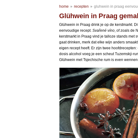
home
»
recepten
»
gluhwein in praag eenvou
Glühwein in Praag gemak
Glühwein in Praag drink je op de kerstmarkt. Di
eenvoudige recept.
Svařené víno
, of zoals de 
kerstmarkt in Praag vind je talloze stands met
gaat drinken, merk dat elke wijn anders smaakt
eigen recept heeft. Er zijn twee hoofdrecepten:
dosis alcohol voeg je een scheut Tuzemský-rum
Glühwein met Tsjechische rum is even wennen 