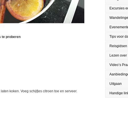
Excursies en
Wandeling
Evenement
Tips voor da
s te proberen
Reisgidsen
Lezen over
Video’s Pr
Aanbieding
Uitgaan
 laten koken. Voeg schijfjes citroen toe en serveer.
Handige lin