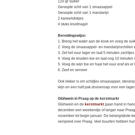
120 gr suiker
Geraspte schil van 1 sinaasappel
Geraspte schil van 1 mandarijn
2 kaneelstokjes
4 stuks kruidnagel
Bereidingswijze:
1. Breng het water aan de kook en voeg de suik
2. Voeg de sinaasappel- en mandarijnschillen w
3. Zet het vuur lager en laat 5 minuten zachtj
4. Voeg de kruiden toe en laat nog 10 minuten
5. Voeg de wijn toe en haal het vuur eraf als er
6. Zeef en serveer
Ook lekker is om schijfjes sinaasappel, steran
wijn en een half pak druivensap voor een lage
Glühwein in Praag op de kerstmarkt
Glühwein en de
kerstmarkt
gaan hand in hand
december een weekendje of langer naar Praag
november tot begin januari. De belangrijkste ke
verspreid over Praag. Veel buurten hebben hun