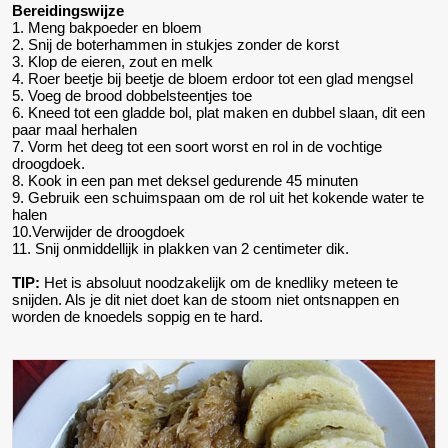
Bereidingswijze
1. Meng bakpoeder en bloem
2. Snij de boterhammen in stukjes zonder de korst
3. Klop de eieren, zout en melk
4. Roer beetje bij beetje de bloem erdoor tot een glad mengsel
5. Voeg de brood dobbelsteentjes toe
6. Kneed tot een gladde bol, plat maken en dubbel slaan, dit een
paar maal herhalen
7. Vorm het deeg tot een soort worst en rol in de vochtige
droogdoek.
8. Kook in een pan met deksel gedurende 45 minuten
9. Gebruik een schuimspaan om de rol uit het kokende water te
halen
10.Verwijder de droogdoek
11. Snij onmiddellijk in plakken van 2 centimeter dik.
TIP:
Het is absoluut noodzakelijk om de knedliky meteen te
snijden. Als je dit niet doet kan de stoom niet ontsnappen en
worden de knoedels soppig en te hard.