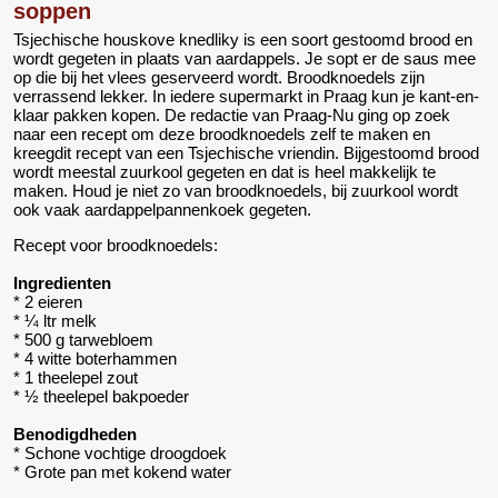
soppen
Tsjechische houskove knedliky is een soort gestoomd brood en
wordt gegeten in plaats van aardappels. Je sopt er de saus mee
op die bij het vlees geserveerd wordt. Broodknoedels zijn
verrassend lekker. In iedere supermarkt in Praag kun je kant-en-
klaar pakken kopen. De redactie van Praag-Nu ging op zoek
naar een recept om deze broodknoedels zelf te maken en
kreegdit recept van een Tsjechische vriendin. Bijgestoomd brood
wordt meestal zuurkool gegeten en dat is heel makkelijk te
maken. Houd je niet zo van broodknoedels, bij zuurkool wordt
ook vaak aardappelpannenkoek gegeten.
Recept voor broodknoedels:
Ingredienten
* 2 eieren
* ¼ ltr melk
* 500 g tarwebloem
* 4 witte boterhammen
* 1 theelepel zout
* ½ theelepel bakpoeder
Benodigdheden
* Schone vochtige droogdoek
* Grote pan met kokend water