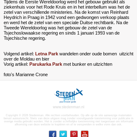
Tijdens de Eerste Wereldoorlog werd het gebouw gebruikt als
ziekenhuis voor het Rode Kruis en in het interbellum was het de
zetel van verschillende ministeries. Na de komst van Reinhard
Heydrich in Praag in 1942 vond een gedwongen verkoop plaats
en werd het de zetel van een speciale Duitse rechtbank. Na de
Tweede Wereldoorlog was het gebouw de zetel van de
Tsjechoslowaakse regering en sinds 1 januari 1993 van de
Tsjechische regering.
Volgend artikel:
Letna Park
wandelen onder oude bomen uitzicht
over de Moldau en bier
Vorig artikel:
Parukarka Park
met bunker en uitzichten
foto's Marianne Crone
www.stedenman.nl
Copyright © 2026 Stedenman. Alle rechten voorbehouden. Op alle op de site aanwezige materialen
berust auteursrecht. Niets van deze uitgave mag zonder voorafgaande toestemming voor publicatie in
overige media gebruikt worden. Het is zonder schriftelijke toestemming niet toegestaan om informatie
afkomstig van deze website te kopiëren en of te verspreiden in welke vorm dan ook.