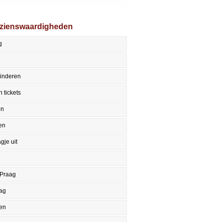
ezienswaardigheden
g
kinderen
 tickets
en
en
gje uit
 Praag
aag
en