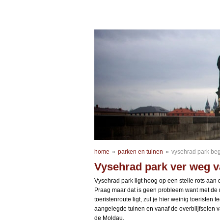
home
»
parken en tuinen
»
vysehrad park beg
Vysehrad park ver weg v
Vysehrad park ligt hoog op een steile rots aan
Praag maar dat is geen probleem want met de m
toeristenroute ligt, zul je hier weinig toeriste
aangelegde tuinen en vanaf de overblijfselen v
de Moldau.