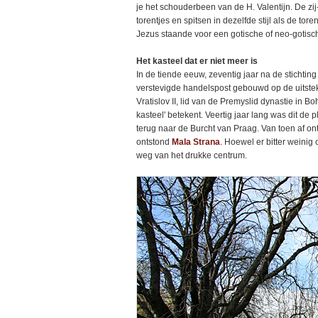
je het schouderbeen van de H. Valentijn. De zi
torentjes en spitsen in dezelfde stijl als de t
Jezus staande voor een gotische of neo-gotisch
Het kasteel dat er niet meer is
In de tiende eeuw, zeventig jaar na de stichti
verstevigde handelspost gebouwd op de uitste
Vratislov II, lid van de Premyslid dynastie in
kasteel' betekent. Veertig jaar lang was dit de
terug naar de Burcht van Praag. Van toen af on
ontstond
Mala Strana
. Hoewel er bitter weinig 
weg van het drukke centrum.