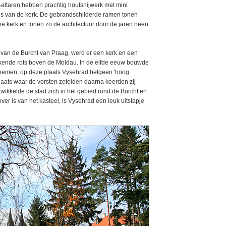
j-altaren hebben prachtig houtsnijwerk met mini
orens van de kerk. De gebrandschilderde ramen tonen
e kerk en tonen zo de architectuur door de jaren heen.
ng van de Burcht van Praag, werd er een kerk en een
kende rots boven de Moldau. In de elfde eeuw bouwde
 Bohemen, op deze plaats Vysehrad hetgeen 'hoog
 plaats waar de vorsten zetelden daarna keerden zij
twikkelde de stad zich in het gebied rond de Burcht en
over is van het kasteel, is Vysehrad een leuk uitstapje