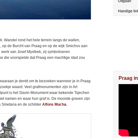
Uitgaan
Handige lin
 Wandel rond het hele terrein langs de wallen,
au, op de Burcht van Praag en op de wijk Smichov aan
 werk van Josef Myslbek, zij symboliseren
se die voorspelde dat Praag een machtige stad zou
Praag in
e waaraan je denkt om te bezoeken wanneer je in Praag
ezoekje waard. Veel grafmonumenten zijn in Art
delpunt is het Slavin Monument waar bekende Tsjechen
 met namen en waar hun graf is. De mooiste graven zijn
h Smetana en de schilder
Alfons Mucha.