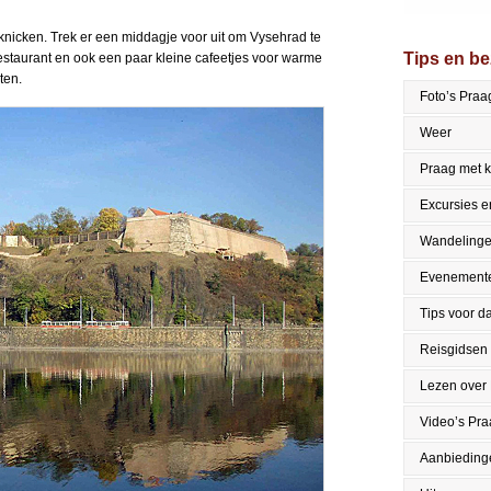
knicken. Trek er een middagje voor uit om Vysehrad te
Tips en b
restaurant en ook een paar kleine cafeetjes voor warme
ten.
Foto’s Praa
Weer
Praag met 
Excursies en
Wandeling
Evenement
Tips voor da
Reisgidsen
Lezen over
Video’s Pr
Aanbieding