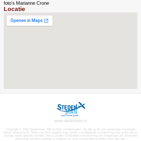
foto's Marianne Crone
Locatie
www.stedenman.nl
Copyright © 2026 Stedenman. Alle rechten voorbehouden. Op alle op de site aanwezige materialen
berust auteursrecht. Niets van deze uitgave mag zonder voorafgaande toestemming voor publicatie in
overige media gebruikt worden. Het is zonder schriftelijke toestemming niet toegestaan om informatie
afkomstig van deze website te kopiëren en of te verspreiden in welke vorm dan ook.