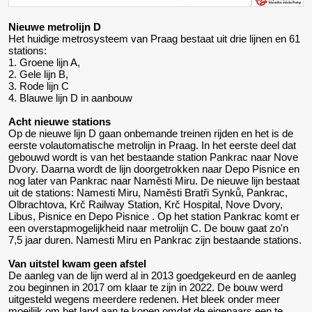
Nieuwe metrolijn D
Het huidige metrosysteem van Praag bestaat uit drie lijnen en 61
stations:
1. Groene lijn A,
2. Gele lijn B,
3. Rode lijn C
4. Blauwe lijn D in aanbouw
Acht nieuwe stations
Op de nieuwe lijn D gaan onbemande treinen rijden en het is de
eerste volautomatische metrolijn in Praag. In het eerste deel dat
gebouwd wordt is van het bestaande station Pankrac naar Nove
Dvory. Daarna wordt de lijn doorgetrokken naar Depo Pisnice en
nog later van Pankrac naar Naměsti Miru. De nieuwe lijn bestaat
uit de stations: Namesti Miru, Naměsti Bratři Synků, Pankrac,
Olbrachtova, Krč Railway Station, Krč Hospital, Nove Dvory,
Libus, Pisnice en Depo Pisnice . Op het station Pankrac komt er
een overstapmogelijkheid naar metrolijn C. De bouw gaat zo'n
7,5 jaar duren. Namesti Miru en Pankrac zijn bestaande stations.
Van uitstel kwam geen afstel
De aanleg van de lijn werd al in 2013 goedgekeurd en de aanleg
zou beginnen in 2017 om klaar te zijn in 2022. De bouw werd
uitgesteld wegens meerdere redenen. Het bleek onder meer
moeilijk om het land aan te kopen omdat de eigenaars een te