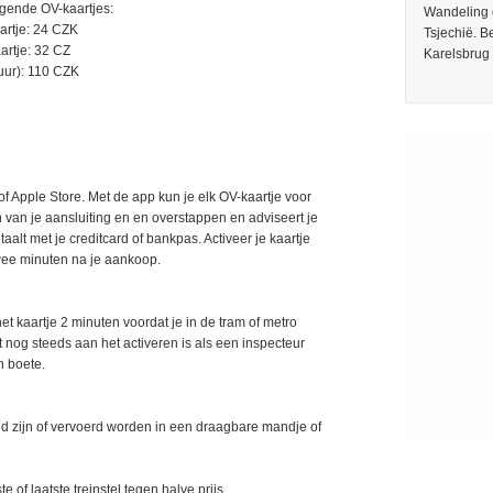
olgende OV-kaartjes:
Wandeling 
artje: 24 CZK
Tsjechië. 
artje: 32 CZ
Karelsbrug 
uur): 110 CZK
f Apple Store. Met de app kun je elk OV-kaartje voor
n van je aansluiting en en overstappen en adviseert je
taalt met je creditcard of bankpas. Activeer je kaartje
wee minuten na je aankoop.
et kaartje 2 minuten voordat je in de tram of metro
et nog steeds aan het activeren is als een inspecteur
en boete.
d zijn of vervoerd worden in een draagbare mandje of
e of laatste treinstel tegen halve prijs.