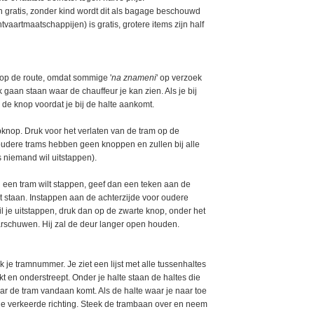
 gratis, zonder kind wordt dit als bagage beschouwd
vaartmaatschappijen) is gratis, grotere items zijn half
 op de route, omdat sommige '
na znameni
' op verzoek
k gaan staan waar de chauffeur je kan zien. Als je bij
p de knop voordat je bij de halte aankomt.
pknop. Druk voor het verlaten van de tram op de
dere trams hebben geen knoppen en zullen bij alle
s niemand wil uitstappen).
een tram wilt stappen, geef dan een teken aan de
t staan. Instappen aan de achterzijde voor oudere
l je uitstappen, druk dan op de zwarte knop, onder het
rschuwen. Hij zal de deur langer open houden.
k je tramnummer. Je ziet een lijst met alle tussenhaltes
ukt en onderstreept. Onder je halte staan de haltes die
ar de tram vandaan komt. Als de halte waar je naar toe
n de verkeerde richting. Steek de trambaan over en neem