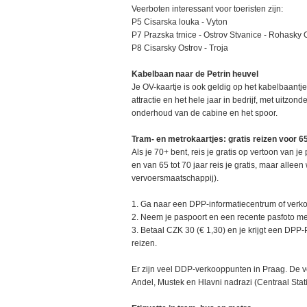
Veerboten interessant voor toeristen zijn:
P5 Cisarska louka - Vyton
P7 Prazska trnice - Ostrov Stvanice - Rohasky 
P8 Cisarsky Ostrov - Troja
Kabelbaan naar de Petrin heuvel
Je OV-kaartje is ook geldig op het kabelbaantje
attractie en het hele jaar in bedrijf, met uitzon
onderhoud van de cabine en het spoor.
Tram- en metrokaartjes: gratis reizen voor 6
Als je 70+ bent, reis je gratis op vertoon van je 
en van 65 tot 70 jaar reis je gratis, maar all
vervoersmaatschappij).
1. Ga naar een DPP-informatiecentrum of verk
2. Neem je paspoort en een recente pasfoto m
3. Betaal CZK 30 (€ 1,30) en je krijgt een DPP-
reizen.
Er zijn veel DDP-verkooppunten in Praag. De v
Andel, Mustek en Hlavni nadrazi (Centraal Stat