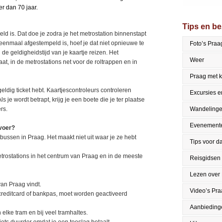
r dan 70 jaar.
Tips en b
ld is. Dat doe je zodra je het metrostation binnenstapt
e eenmaal afgestempeld is, hoef je dat niet opnieuwe te
Foto’s Praa
e geldigheidstijd van je kaartje reizen. Het
Weer
t, in de metrostations net voor de roltrappen en in
Praag met 
eldig ticket hebt. Kaartjescontroleurs controleren
Excursies en
 je wordt betrapt, krijg je een boete die je ter plaatse
rs.
Wandeling
Evenement
rvoer?
n bussen in Praag. Het maakt niet uit waar je ze hebt
Tips voor da
etrostations in het centrum van Praag en in de meeste
Reisgidsen
Lezen over
 van Praag vindt.
Video’s Pr
creditcard of bankpas, moet worden geactiveerd
Aanbieding
 elke tram en bij veel tramhaltes.