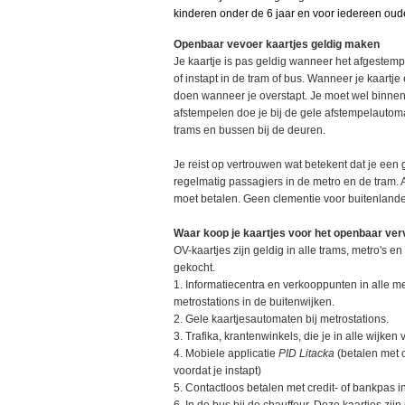
kinderen onder de 6 jaar en voor iedereen oude
Openbaar vevoer kaartjes geldig maken
Je kaartje is pas geldig wanneer het afgestempe
of instapt in de tram of bus. Wanneer je kaartj
doen wanneer je overstapt. Je moet wel binnen d
afstempelen doe je bij de gele afstempelautomaa
trams en bussen bij de deuren.
Je reist op vertrouwen wat betekent dat je een g
regelmatig passagiers in de metro en de tram. Als
moet betalen. Geen clementie voor buitenlande
Waar koop je kaartjes voor het openbaar ve
OV-kaartjes zijn geldig in alle trams, metro's e
gekocht.
1. Informatiecentra en verkooppunten in alle m
metrostations in de buitenwijken.
2. Gele kaartjesautomaten bij metrostations.
3. Trafika, krantenwinkels, die je in alle wijken
4. Mobiele applicatie
PID Litacka
(betalen met 
voordat je instapt)
5. Contactloos betalen met credit- of bankpas in