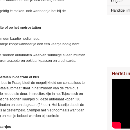
 iets duurder omdat je een toeslag betaalt.
Uitgaan
Handige lin
geldig te maken, ook wanneer je het bij de
te of op het metrostation
n één kaartje nodig hebt.
aartje koopt wanneer je ook een kaartje nodig hebt
lende soorten automaten waarvan sommige alleen munten
aren accepteren ook bankpassen en creditcards.
.
Herfst i
etalen in de tram of bus
n bus in Praag biedt de mogelijkheid om contactloos te
etaalautomaat staat in het midden van de tram dus
de middelste deur. Instructies zijn in het Tsjechisch en
t drie soorten kaartjes bij deze automaat kopen: 30
nuten en een dagkaart (24 uur). Het kaartje dat uit de
 is al gestempeld. Stempel het niet nogmaals want dan
g en kun je beboet worden bij controle.
aartjes