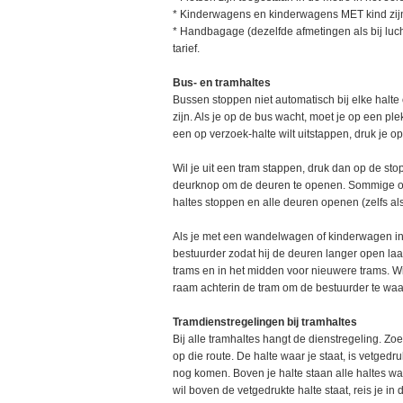
* Kinderwagens en kinderwagens MET kind zijn
* Handbagage (dezelfde afmetingen als bij lucht
tarief.
Bus- en tramhaltes
Bussen stoppen niet automatisch bij elke halte
zijn. Als je op de bus wacht, moet je op een ple
een op verzoek-halte wilt uitstappen, druk je o
Wil je uit een tram stappen, druk dan op de sto
deurknop om de deuren te openen. Sommige ou
haltes stoppen en alle deuren openen (zelfs al
Als je met een wandelwagen of kinderwagen in 
bestuurder zodat hij de deuren langer open laa
trams en in het midden voor nieuwere trams. Wi
raam achterin de tram om de bestuurder te waa
Tramdienstregelingen bij tramhaltes
Bij alle tramhaltes hangt de dienstregeling. Zoe
op die route. De halte waar je staat, is vetgedr
nog komen. Boven je halte staan alle haltes wa
wil boven de vetgedrukte halte staat, reis je i