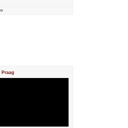
ks
n Praag