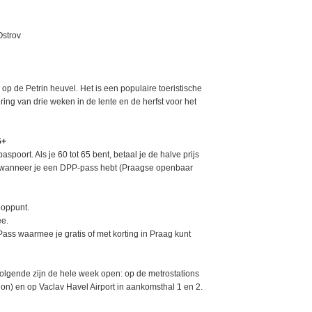
Ostrov
 op de Petrin heuvel. Het is een populaire toeristische
dering van drie weken in de lente en de herfst voor het
5+
paspoort. Als je 60 tot 65 bent, betaal je de halve prijs
een wanneer je een DPP-pass hebt (Praagse openbaar
ooppunt.
ee.
Pass waarmee je gratis of met korting in Praag kunt
olgende zijn de hele week open: op de metrostations
ion) en op Vaclav Havel Airport in aankomsthal 1 en 2.