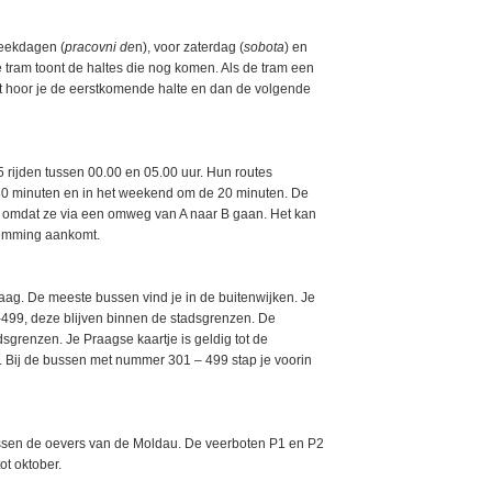
weekdagen (
pracovni de
n), voor zaterdag (
sobota
) en
de tram toont de haltes die nog komen. Als de tram een
st hoor je de eerstkomende halte en dan de volgende
rijden tussen 00.00 en 05.00 uur. Hun routes
 30 minuten en in het weekend om de 20 minuten. De
n omdat ze via een omweg van A naar B gaan. Het kan
temming aankomt.
Praag. De meeste bussen vind je in de buitenwijken. Je
-499, deze blijven binnen de stadsgrenzen. De
renzen. Je Praagse kaartje is geldig tot de
n. Bij de bussen met nummer 301 – 499 stap je voorin
ussen de oevers van de Moldau. De veerboten P1 en P2
ot oktober.