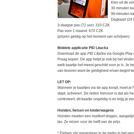
Kies uit de v
30 minuten ka
90-minuten ka
Dagkaart (24 
3-daagse pas (72 uur): 310 CZK
Pas voor 1 maand: 670 CZK
(prijzen geldig op het moment van schrijven)
Mobiele applicatie PID Litacka
Download de app
PID Lítačka
via Google Play o
Praag kopen. De app helpt je ook bij het vinde
welk kaartje het meest geschikt voor je is. Je be
van tevoren want de geldigheid ervan begint t
LET OP:
Wanneer je kaartjes via de app koopt, moet je h
stapt, activeren. De reden hiervoor is dat als h
controleert, dit kaartje ongeldig is en krijg je e
Honden, fietsen en kinderwagens
Honden moeten een muilkorf dragen, aangelijn
tas. Ze reizen voor de helft van de prijs.
* Fietsen zijn toegestaan in de metro in het eerst