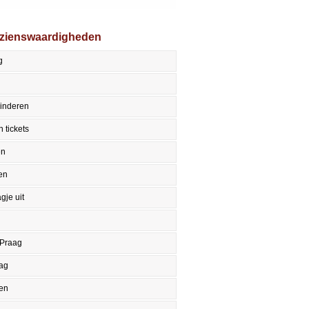
ezienswaardigheden
g
kinderen
 tickets
en
en
gje uit
 Praag
aag
en