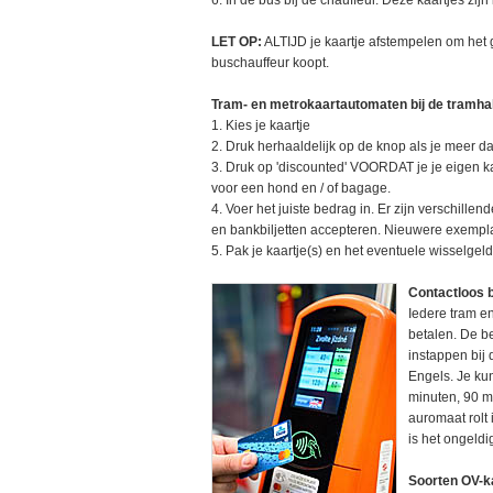
6. In de bus bij de chauffeur. Deze kaartjes zijn
LET OP:
ALTIJD je kaartje afstempelen om het 
buschauffeur koopt.
Tram- en metrokaartautomaten bij de tramhal
1. Kies je kaartje
2. Druk herhaaldelijk op de knop als je meer da
3. Druk op 'discounted' VOORDAT je je eigen k
voor een hond en / of bagage.
4. Voer het juiste bedrag in. Er zijn verschil
en bankbiljetten accepteren. Nieuwere exempl
5. Pak je kaartje(s) en het eventuele wisselgeld
Contactloos b
Iedere tram e
betalen. De b
instappen bij 
Engels. Je kun
minuten, 90 mi
auromaat rolt
is het ongeldi
Soorten OV-k