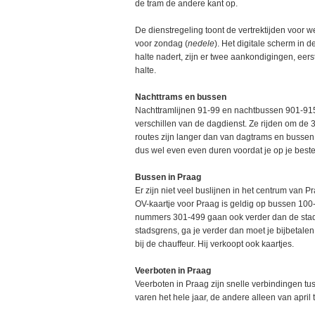
de tram de andere kant op.
De dienstregeling toont de vertrektijden voor 
voor zondag (
nedele
). Het digitale scherm in 
halte nadert, zijn er twee aankondigingen, eer
halte.
Nachttrams en bussen
Nachttramlijnen 91-99 en nachtbussen 901-915 
verschillen van de dagdienst. Ze rijden om de
routes zijn langer dan van dagtrams en busse
dus wel even even duren voordat je op je bes
Bussen in Praag
Er zijn niet veel buslijnen in het centrum van 
OV-kaartje voor Praag is geldig op bussen 100
nummers 301-499 gaan ook verder dan de stadsg
stadsgrens, ga je verder dan moet je bijbetale
bij de chauffeur. Hij verkoopt ook kaartjes.
Veerboten in Praag
Veerboten in Praag zijn snelle verbindingen t
varen het hele jaar, de andere alleen van april t