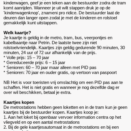
kinderwagen, geef je een teken aan de bestuurder zodra de tram
komt aanrijden. Wanneer je uit wilt stappen druk je op de
'kinderwagenknop', znameni pro ridice. De bestuurder laat de
deuren dan langer open zodat je met de kinderen en rolstoel
gemakkelijk kunt uitstappen.
Welk kaartje?
Je kaartje is geldig in de metro, tram, bus, veerpontjes en
kabelbaantje naar Petrin. De laatste twee zijn niet
rolstoelvriendelijk. Kaartjes zijn geldig gedurende 90 minuten, 30
minuten, 24 uur of 72 uur afhankelijk van de prijs.
* Volle prijs: 15 – 70 jaar
* Gereduceerde prijs: 6 – 15 jaar
* Senioren: 60 – 70 jaar maar alleen met PID pas
* Senioren: 70 jaar en ouder gratis, op vertoon van paspoort
NB Het is voor toeristen vrij omslachtig om een PID pas aan te
schaffen. Het is niet gratis en wanneer je nog dezelfde dag er
over wil beschikken, betaal je extra.
Kaartjes kopen
De metrostations hebben geen loketten en in de tram kun je geen
kaartjes bij de bestuurder kopen. Kaartjes koop je:
1. Aan het loket bij openbaar vervoer information centra op het
vliegveld en op een aantal metrostations
2. Bij de gele kaartjesautomaat in de metrostations en bij een