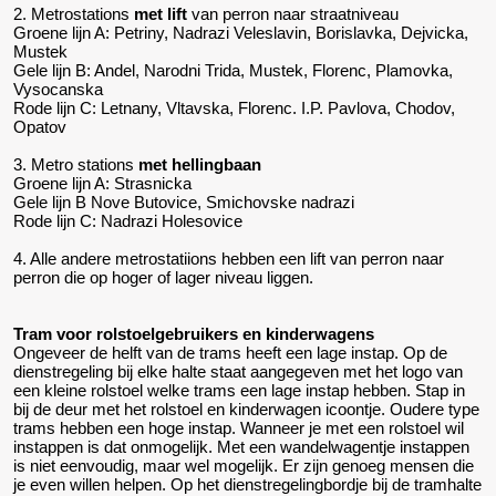
2. Metrostations
met lift
van perron naar straatniveau
Groene lijn A: Petriny, Nadrazi Veleslavin, Borislavka, Dejvicka,
Mustek
Gele lijn B: Andel, Narodni Trida, Mustek, Florenc, Plamovka,
Vysocanska
Rode lijn C: Letnany, Vltavska, Florenc. I.P. Pavlova, Chodov,
Opatov
3. Metro stations
met hellingbaan
Groene lijn A: Strasnicka
Gele lijn B Nove Butovice, Smichovske nadrazi
Rode lijn C: Nadrazi Holesovice
4. Alle andere metrostatiions hebben een lift van perron naar
perron die op hoger of lager niveau liggen.
Tram voor rolstoelgebruikers en kinderwagens
Ongeveer de helft van de trams heeft een lage instap. Op de
dienstregeling bij elke halte staat aangegeven met het logo van
een kleine rolstoel welke trams een lage instap hebben. Stap in
bij de deur met het rolstoel en kinderwagen icoontje. Oudere type
trams hebben een hoge instap. Wanneer je met een rolstoel wil
instappen is dat onmogelijk. Met een wandelwagentje instappen
is niet eenvoudig, maar wel mogelijk. Er zijn genoeg mensen die
je even willen helpen. Op het dienstregelingbordje bij de tramhalte