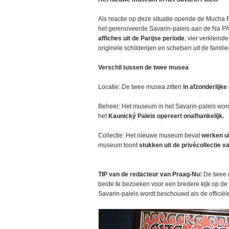
Als reactie op deze situatie opende de Mucha
het gerenoveerde Savarin-paleis aan de Na Přík
affiches uit de Parijse periode
, vier verkleind
originele schilderijen en schetsen uit de familie-
Verschil tussen de twee musea
Locatie: De twee musea zitten
in afzonderlijk
Beheer: Het museum in het Savarin-paleis wor
het
Kaunický Paleis opereert onafhankelijk.
Collectie: Het nieuwe museum bevat
werken ui
museum toont
stukken uit de privécollectie v
TIP van de redacteur van Praag-Nu:
De twee m
beide te bezoeken voor een bredere kijk op d
Savarin-paleis wordt beschouwd als de officië