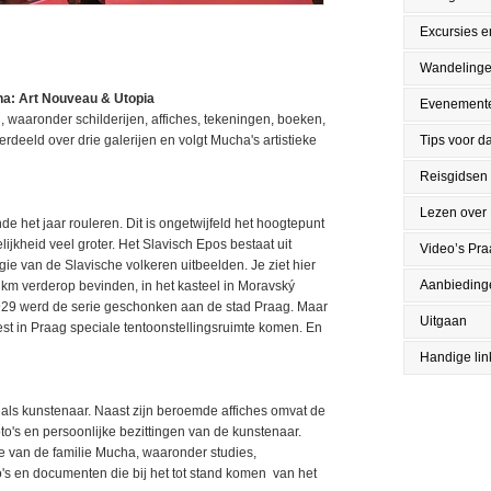
Excursies en
Wandeling
ha: Art Nouveau & Utopia
Evenement
 waaronder schilderijen, affiches, tekeningen, boeken,
verdeeld over drie galerijen en volgt Mucha's artistieke
Tips voor da
Reisgidsen
Lezen over
de het jaar rouleren. Dit is ongetwijfeld het hoogtepunt
lijkheid veel groter. Het Slavisch Epos bestaat uit
Video’s Pr
ie van de Slavische volkeren uitbeelden. Je ziet hier
Aanbieding
 km verderop bevinden, in het kasteel in Moravský
 1929 werd de serie geschonken aan de stad Praag. Maar
Uitgaan
t in Praag speciale tentoonstellingsruimte komen. En
Handige lin
als kunstenaar. Naast zijn beroemde affiches omvat de
to's en persoonlijke bezittingen van de kunstenaar.
ie van de familie Mucha, waaronder studies,
oto's en documenten die bij het tot stand komen van het