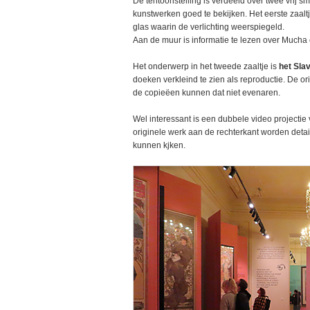
De tentoonstelling is verdeeld over twee vrij sma
kunstwerken goed te bekijken. Het eerste zaaltje
glas waarin de verlichting weerspiegeld.
Aan de muur is informatie te lezen over Mucha 
Het onderwerp in het tweede zaaltje is
het Sla
doeken verkleind te zien als reproductie. De o
de copieëen kunnen dat niet evenaren.
Wel interessant is een dubbele video projectie 
originele werk aan de rechterkant worden detail
kunnen kjken.