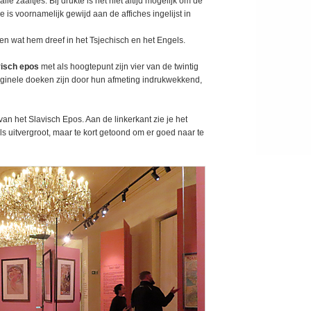
lle zaaltjes. Bij drukte is het niet altijd mogelijk om de
 is voornamelijk gewijd aan de affiches ingelijst in
en wat hem dreef in het Tsjechisch en het Engels.
visch epos
met als hoogtepunt zijn vier van de twintig
riginele doeken zijn door hun afmeting indrukwekkend,
van het Slavisch Epos. Aan de linkerkant zie je het
s uitvergroot, maar te kort getoond om er goed naar te