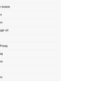
 tickets
en
en
gje uit
 Praag
aag
en
ks