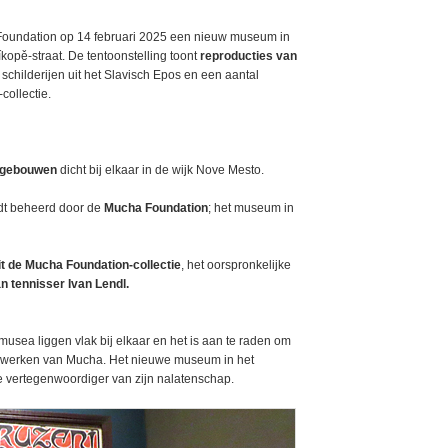
 Foundation op 14 februari 2025 een nieuw museum in
opě-straat. De tentoonstelling toont
reproducties van
e schilderijen uit het Slavisch Epos en een aantal
collectie.
e gebouwen
dicht bij elkaar in de wijk Nove Mesto.
dt beheerd door de
Mucha Foundation
; het museum in
t de Mucha Foundation-collectie
, het oorspronkelijke
an tennisser Ivan Lendl.
usea liggen vlak bij elkaar en het is aan te raden om
e werken van Mucha. Het nieuwe museum in het
le vertegenwoordiger van zijn nalatenschap.