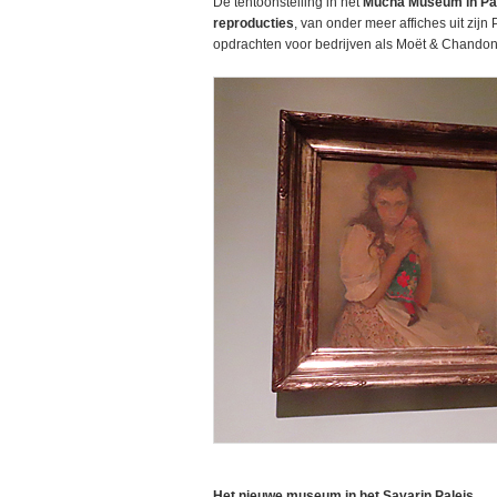
De tentoonstelling in het
Mucha Museum in Pan
reproducties
, van onder meer affiches uit zij
opdrachten voor bedrijven als Moët & Chandon, 
Het nieuwe museum in het Savarin Paleis