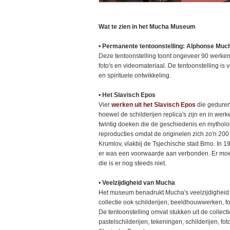
Wat te zien in het Mucha Museum
•
Permanente tentoonstelling: Alphonse Muc
Deze tentoonstelling toont ongeveer 90 werken,
foto's en videomateriaal. De tentoonstelling is 
en spirituele ontwikkeling.
•
Het Slavisch Epos
Vier
werken uit het Slavisch Epos
die geduren
hoewel de schilderijen replica's zijn en in werke
twintig doeken die de geschiedenis en mytholog
reproducties omdat de originelen zich zo'n 200
Krumlov, vlakbij de Tsjechische stad Brno. In
er was een voorwaarde aan verbonden. Er moes
die is er nog steeds niet.
•
Veelzijdigheid van Mucha
Het museum benadrukt Mucha's veelzijdigheid 
collectie ook schilderijen, beeldhouwwerken, fo
De tentoonstelling omvat stukken uit de collect
pastelschilderijen, tekeningen, schilderijen, f