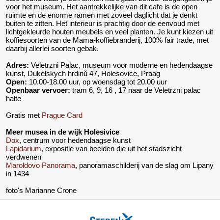
voor het museum. Het aantrekkelijke van dit cafe is de open
ruimte en de enorme ramen met zoveel daglicht dat je denkt
buiten te zitten. Het interieur is prachtig door de eenvoud met
lichtgekleurde houten meubels en veel planten. Je kunt kiezen uit
koffiesoorten van de Mama-koffiebranderij, 100% fair trade, met
daarbij allerlei soorten gebak.
Adres:
Veletrzni Palac, museum voor moderne en hedendaagse
kunst, Dukelskych hrdinů 47, Holesovice, Praag
Open:
10.00-18.00 uur, op woensdag tot 20.00 uur
Openbaar vervoer:
tram 6, 9, 16 , 17 naar de Veletrzni palac
halte
Gratis met
Prague Card
Meer musea in de wijk Holesivice
Dox
, centrum voor hedendaagse kunst
Lapidarium
, expositie van beelden die uit het stadszicht
verdwenen
Maroldovo Panorama
, panoramaschilderij van de slag om Lipany
in 1434
foto's Marianne Crone