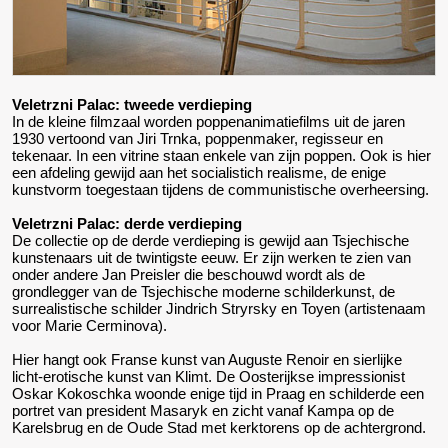
Veletrzni Palac: tweede verdieping
In de kleine filmzaal worden poppenanimatiefilms uit de jaren
1930 vertoond van Jiri Trnka, poppenmaker, regisseur en
tekenaar. In een vitrine staan enkele van zijn poppen. Ook is hier
een afdeling gewijd aan het socialistich realisme, de enige
kunstvorm toegestaan tijdens de communistische overheersing.
Veletrzni Palac: derde verdieping
De collectie op de derde verdieping is gewijd aan Tsjechische
kunstenaars uit de twintigste eeuw. Er zijn werken te zien van
onder andere Jan Preisler die beschouwd wordt als de
grondlegger van de Tsjechische moderne schilderkunst, de
surrealistische schilder Jindrich Stryrsky en Toyen (artistenaam
voor Marie Cerminova).
Hier hangt ook Franse kunst van Auguste Renoir en sierlijke
licht-erotische kunst van Klimt. De Oosterijkse impressionist
Oskar Kokoschka woonde enige tijd in Praag en schilderde een
portret van president Masaryk en zicht vanaf Kampa op de
Karelsbrug en de Oude Stad met kerktorens op de achtergrond.