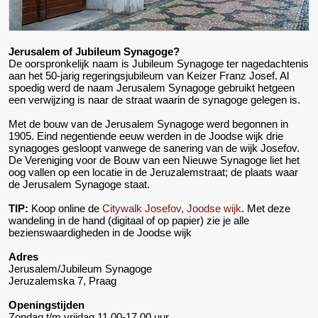
Jerusalem of Jubileum Synagoge?
De oorspronkelijk naam is Jubileum Synagoge ter nagedachtenis
aan het 50-jarig regeringsjubileum van Keizer Franz Josef. Al
spoedig werd de naam Jerusalem Synagoge gebruikt hetgeen
een verwijzing is naar de straat waarin de synagoge gelegen is.
Met de bouw van de Jerusalem Synagoge werd begonnen in
1905. Eind negentiende eeuw werden in de Joodse wijk drie
synagoges gesloopt vanwege de sanering van de wijk Josefov.
De Vereniging voor de Bouw van een Nieuwe Synagoge liet het
oog vallen op een locatie in de Jeruzalemstraat; de plaats waar
de Jerusalem Synagoge staat.
TIP:
Koop online de
Citywalk Josefov, Joodse wijk
. Met deze
wandeling in de hand (digitaal of op papier) zie je alle
bezienswaardigheden in de Joodse wijk
Adres
Jerusalem/Jubileum Synagoge
Jeruzalemska 7, Praag
Openingstijden
Zondag t/m vrijdag 11.00-17.00 uur.