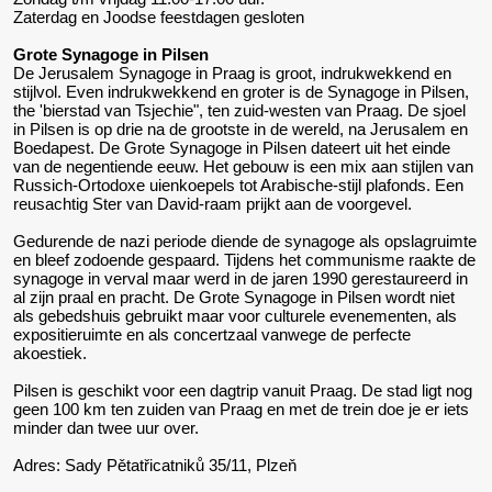
Zaterdag en Joodse feestdagen gesloten
Grote Synagoge in Pilsen
De Jerusalem Synagoge in Praag is groot, indrukwekkend en
stijlvol. Even indrukwekkend en groter is de Synagoge in Pilsen,
the 'bierstad van Tsjechie", ten zuid-westen van Praag. De sjoel
in Pilsen is op drie na de grootste in de wereld, na Jerusalem en
Boedapest. De Grote Synagoge in Pilsen dateert uit het einde
van de negentiende eeuw. Het gebouw is een mix aan stijlen van
Russich-Ortodoxe uienkoepels tot Arabische-stijl plafonds. Een
reusachtig Ster van David-raam prijkt aan de voorgevel.
Gedurende de nazi periode diende de synagoge als opslagruimte
en bleef zodoende gespaard. Tijdens het communisme raakte de
synagoge in verval maar werd in de jaren 1990 gerestaureerd in
al zijn praal en pracht. De Grote Synagoge in Pilsen wordt niet
als gebedshuis gebruikt maar voor culturele evenementen, als
expositieruimte en als concertzaal vanwege de perfecte
akoestiek.
Pilsen is geschikt voor een dagtrip vanuit Praag. De stad ligt nog
geen 100 km ten zuiden van Praag en met de trein doe je er iets
minder dan twee uur over.
Adres: Sady Pětatřicatniků 35/11, Plzeň